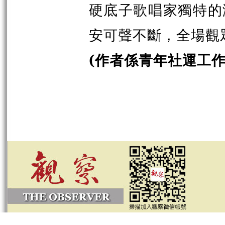
硬底子歌唱家獨特的
安可聲不斷，全場觀
(作者係青年社運工作