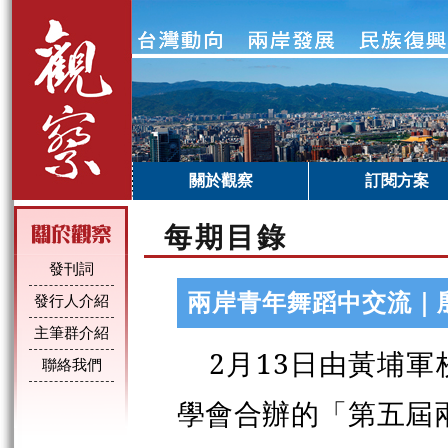
關於觀察
訂閱方案
每期目錄
發刊詞
兩岸青年舞蹈中交流｜
發行人介紹
主筆群介紹
2月13日由黃埔軍
聯絡我們
學會合辦的「第五屆