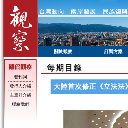
關於觀察
訂閱方案
每期目錄
發刊詞
大陸首次修正《立法法
發行人介紹
主筆群介紹
聯絡我們