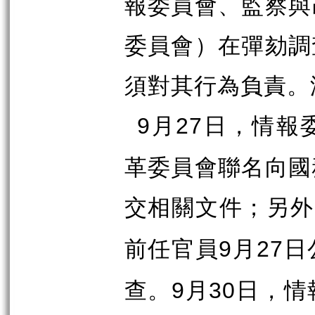
報委員會、監察與
委員會）在彈劾調
須對其行為負責。
月
日，情報
9
27
革委員會聯名向國
交相關文件；另外
前任官員
月
日
9
27
查。
月
日，情
9
30