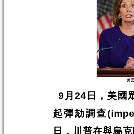
月
日，美國
9
24
起彈劾調查
(impe
日，川普在與烏克