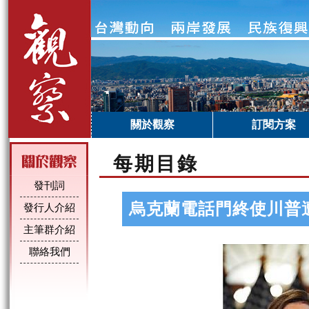
關於觀察
訂閱方案
每期目錄
發刊詞
烏克蘭電話門終使川普
發行人介紹
主筆群介紹
聯絡我們