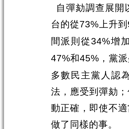
自彈劾調查展開
台的從
上升到
73%
間派則從
增
34%
和
，黨派
47%
45%
多數民主黨人認
法，應受到彈劾；
動正確，即使不適
做了同樣的事。