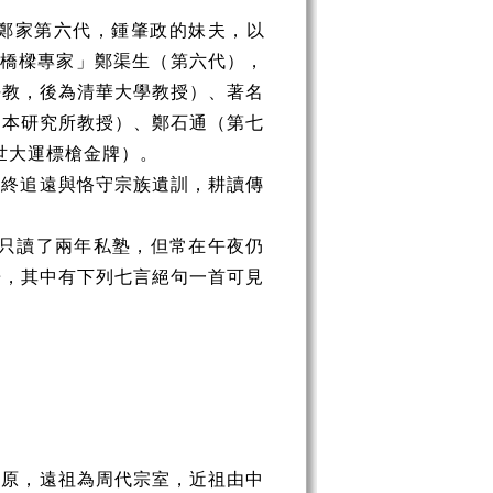
鄭家第六代，鍾肇政的妹夫，以
「橋樑專家」鄭渠生（第六代），
任教，後為清華大學教授）、著名
日本研究所教授）、鄭石通（第七
世大運標槍金牌）。
慎終追遠與恪守宗族遺訓，耕讀傳
然只讀了兩年私塾，但常在午夜仍
冊，其中有下列七言絕句一首可見
中原，遠祖為周代宗室，近祖由中