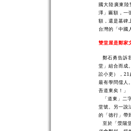
國大陸廣東陸
澤」匾額，一
額，還是墓碑
台灣的「中國
雙堂屋是鄭家
鄭石勇告訴
堂」組合而成
訟小吏），2
最有學問儒人
吾道東矣！」
「道東」二
堂號。另一說
的「德行」帶
至於「滎陽