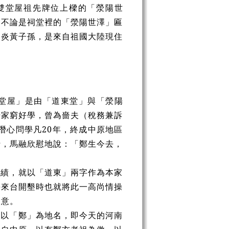
雙堂屋祖先牌位上樑的「滎陽世
。不論是祠堂裡的「滎陽世澤」匾
是炎黃子孫，是來自祖國大陸現住
堂屋」是由「道東堂」與「滎陽
時家窮好學，曾為嗇夫（稅務兼訴
潛心問學凡20年，終成中原地區
行，馬融欣慰地說：「鄭生今去，
功績，就以「道東」兩字作為本家
海來台開墾時也就將此一高尚情操
之意。
後以「鄭」為地名，即今天的河南