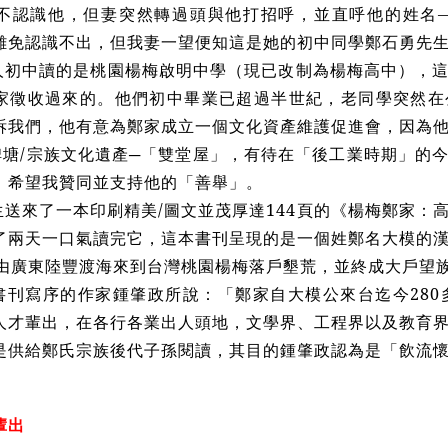
不認識他，但妻突然轉過頭與他打招呼，並直呼他的姓名—
難免認識不出，但我妻一望便知這是她的初中同學鄭石勇先
人初中讀的是桃園楊梅啟明中學（現已改制為楊梅高中），
家徵收過來的。他們初中畢業已超過半世紀，老同學突然在
訴我們，他有意為鄭家成立一個文化資產維護促進會，因為
/埤塘/宗族文化遺產─「雙堂屋」，有待在「後工業時期」的
，希望我贊同並支持他的「善舉」。
生送來了一本印刷精美/圖文並茂厚達144頁的《楊梅鄭家：
了兩天一口氣讀完它，這本書刊呈現的是一個姓鄭名大模的
，隻身由廣東陸豐渡海來到台灣桃園楊梅落戶墾荒，並終成大戶望
書刊寫序的作家鍾肇政所說：「鄭家自大模公來台迄今280
人才輩出，在各行各業出人頭地，文學界、工程界以及教育
是供給鄭氏宗族後代子孫閱讀，其目的鍾肇政認為是「飲流
輩出