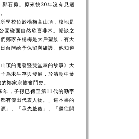
鄭石勇。原來快20年沒有見過
生。
這所學校位於楊梅高山頂，校地是
公園碰面自然欣喜非常。暢談之
他們鄭家在楊梅是大戶望族，有大
今日台灣給予保留與維護。他知道
高山頂的開發暨雙堂屋的故事》大
漢子為求生存與發展，於清朝中葉
族的鄭家宗族奮鬥史。
多年，子孫已傳至第11代的勤字
界都有傑出代表人物。」這本書的
懷源」、「承先啟後」、「繼往開