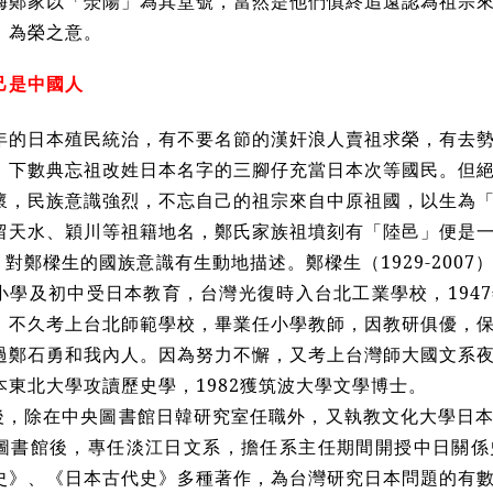
梅鄭家以「滎陽」為其堂號，當然是他們慎終追遠認為祖宗
」為榮之意。
己是中國人
0年的日本殖民統治，有不要名節的漢奸浪人賣祖求榮，有去
」下數典忘祖改姓日本名字的三腳仔充當日本次等國民。但
懷，民族意識強烈，不忘自己的祖宗來自中原祖國，以生為
留天水、穎川等祖籍地名，鄭氏家族祖墳刻有「陸邑」便是
對鄭樑生的國族意識有生動地描述。鄭樑生（1929-200
小學及初中受日本教育，台灣光復時入台北工業學校，194
，不久考上台北師範學校，畢業任小學教師，因教研俱優，
過鄭石勇和我內人。因為努力不懈，又考上台灣師大國文系
本東北大學攻讀歷史學，1982獲筑波大學文學博士。
後，除在中央圖書館日韓研究室任職外，又執教文化大學日
圖書館後，專任淡江日文系，擔任系主任期間開授中日關係
史》、《日本古代史》多種著作，為台灣研究日本問題的有