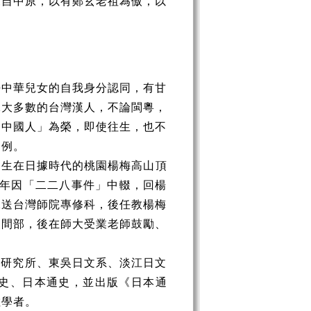
來自中原，以有鄭玄老祖為傲，以
勢中華兒女的自我身分認同，有甘
絕大多數的台灣漢人，不論閩粵，
「中國人」為榮，即使往生，也不
一例。
7）生在日據時代的桃園楊梅高山頂
7年因「二二八事件」中輟，回楊
保送台灣師院專修科，後任教楊梅
夜間部，後在師大受業老師鼓勵、
本研究所、東吳日文系、淡江日文
史、日本通史，並出版《日本通
數學者。