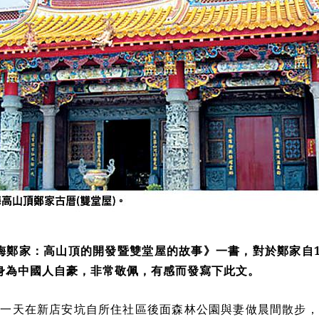
梅鄭家：高山頂的開發暨雙堂屋的故事》一書，對於鄭家自1
身為中國人自豪，非常敬佩，有感而發寫下此文。
有一天在新店安坑自所住社區後面森林公園與妻做晨間散步