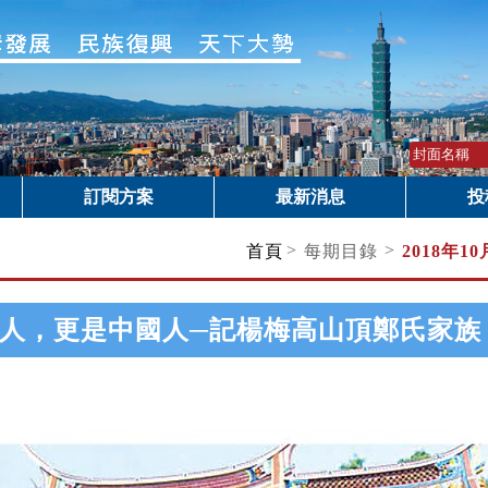
訂閱方案
最新消息
投
>
>
首頁
每期目錄
2018年1
人，更是中國人─記楊梅高山頂鄭氏家族