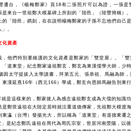
豐遷台，《楊梅鄭家》頁18有二張照片可以為證，一張是
張是來台一世祖鄭大模墓碑上所刻的「陸邑」（陸豐簡稱）
上的「陸邑」鐫刻，在在說明楊梅鄭家的子孫不忘他們自己
人」。
文化資產
我，他們特別要維護的文化資產是鄭家的「雙堂屋」。「雙
。「道東堂」紀念鄭家遠祖鄭玄，鄭玄為東漢儒學大師，少
1歲因太守提拔入太學讀書，拜第五元、張恭祖、馬融為師，
。東漢延熹16年（西元166）學成，鄭玄向恩師馬融告別東
字就是這樣來的，鄭家後人為感念遠祖鄭玄成為大儒的知識
法是鄭世遠祖在大陸定居時就注重道德傳家，先祖鄭大模渡
到東瀛（台灣）發揚光大，所以稱為「道東堂」有道德東遷
堂」是紀念鄭氏遠祖在周代為周氏宗室，世居河南滎陽，以