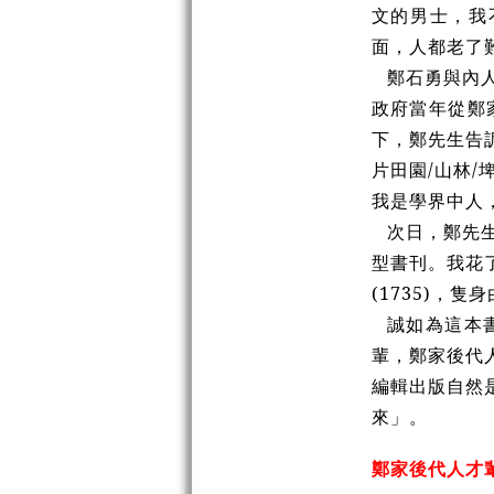
文的男士，我
面，人都老了
鄭石勇與內
政府當年從鄭
下，鄭先生告
片田園/山林
我是學界中人
次日，鄭先
型書刊。我花
(1735)
誠如為這本
輩，鄭家後代
編輯出版自然
來」。
鄭家後代人才