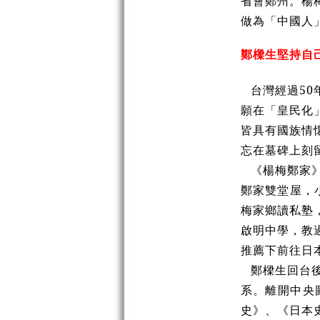
省會鄭州。楊
做為「中國人
鄭樑生堅持自
台灣經過5
願在「皇民化
皆具有國族情
忘在墓碑上刻
《楊梅鄭家》
鄭家雙堂屋，
梅家鄉讀私塾
啟明中學，教
推薦下前往日
鄭樑生回台
系。離開中央
史》、《日本