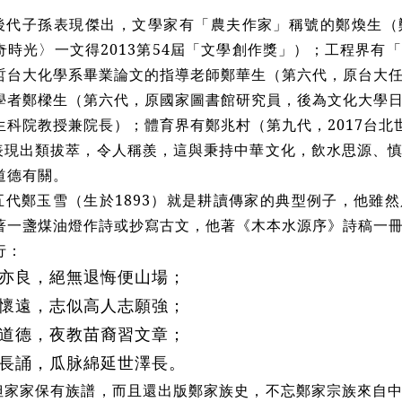
後代子孫表現傑出，文學家有「農夫作家」稱號的鄭煥生（
奇時光〉一文得2013第54屆「文學創作獎」）；工程界有
哲台大化學系畢業論文的指導老師鄭華生（第六代，原台大
學者鄭樑生（第六代，原國家圖書館研究員，後為文化大學
生科院教授兼院長）；體育界有鄭兆村（第九代，2017台北
表現出類拔萃，令人稱羨，這與秉持中華文化，飲水思源、
道德有關。
五代鄭玉雪（生於1893）就是耕讀傳家的典型例子，他雖
著一盞煤油燈作詩或抄寫古文，他著《木本水源序》詩稿一
行：
亦良，絕無退悔便山場；
懷遠，志似高人志願強；
道德，夜教苗裔習文章；
長誦，瓜脉綿延世澤長。
但家家保有族譜，而且還出版鄭家族史，不忘鄭家宗族來自