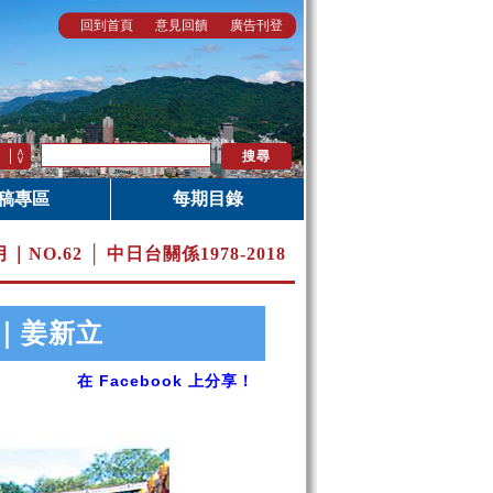
回到首頁
意見回饋
廣告刊登
稿專區
每期目錄
0月｜
NO.62 │ 中日台關係1978-2018
｜姜新立
在 Facebook 上分享！