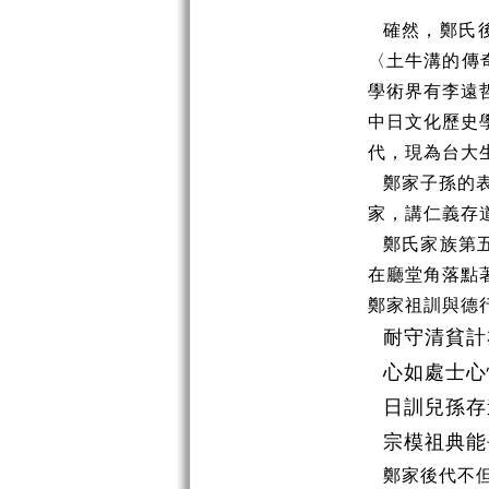
確然，鄭氏
〈土牛溝的傳
學術界有李遠
中日文化歷史
代，現為台大
鄭家子孫的
家，講仁義存
鄭氏家族第
在廳堂角落點
鄭家祖訓與德
耐守清貧計
心如處士心
日訓兒孫存
宗模祖典能
鄭家後代不