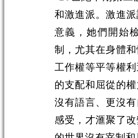
和激進派。激進派
意義，她們開始
制，尤其在身體和
工作權等平等權利
的支配和屈從的權
沒有語言、更沒有
感受，才
滙
聚了改
的世界沒有宰制和