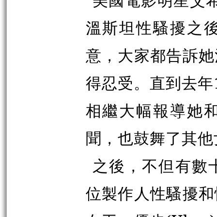
溫斯坦性騷擾之
意，大家都告訴她
得忍受。直到去年
相繼大幅報導她
聞，也鼓舞了其他
之後，不但有數
位製作人性騷擾和