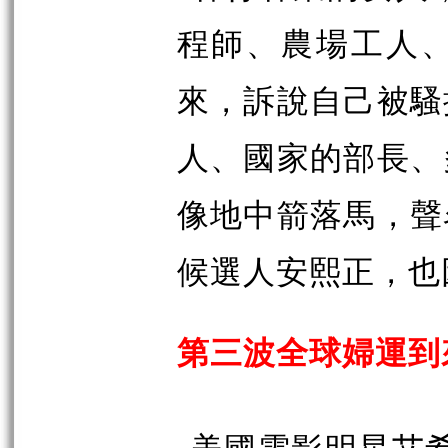
程師、農場工人
來，訴說自己被騷
人、國家的部長、
像地中箭落馬，聲
候選人安熙正，也
第三波全球婦運到
美國電影明星艾希