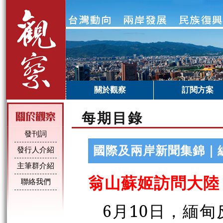
關於觀察
訂閱方案
每期目錄
發刊詞
國際及兩岸新聞集錦｜
發行人介紹
主筆群介紹
翁山蘇姬訪問大陸
聯絡我們
6月10日，緬甸