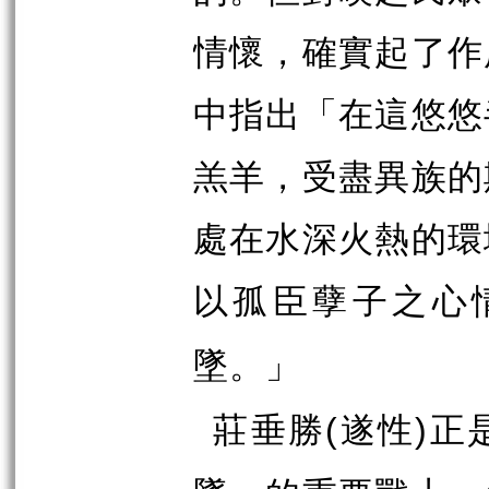
情懷，確實起了作
中指出「
在這悠悠
羔羊，受盡異族的
處在水深火熱的環
以孤臣孽子之心
」
墜。
莊垂勝
遂性
正
(
)