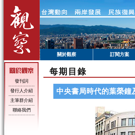
關於觀察
訂閱方案
每期目錄
發刊詞
中央書局時代的葉榮鐘
發行人介紹
主筆群介紹
聯絡我們