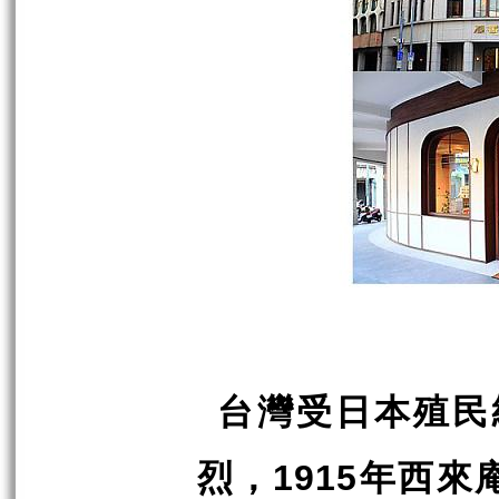
台灣受日本殖民
烈，
年西來
1915