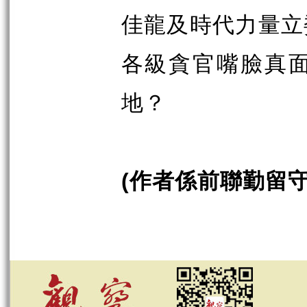
佳龍及時代力量立
各級貪官嘴臉真
地？
作者係前聯勤留
(