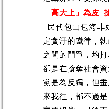
「高大上」為皮
民代包山包海非
定貪汙的鐵律，執
之間的鬥爭，均打
卻是在搶奪社會資
黨是為反獨，但畫
來我往，都不過是