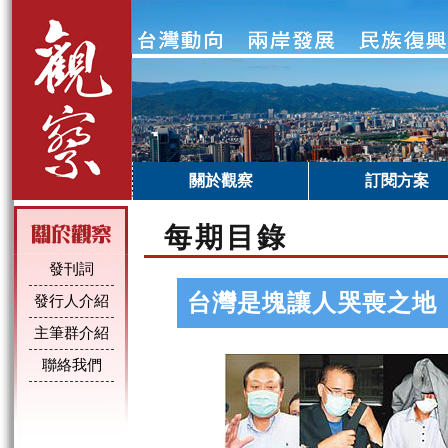
關於觀察
訂閱方案
每期目錄
發刊詞
台灣是塊讓人哭喪之地
發行人介紹
主筆群介紹
聯絡我們