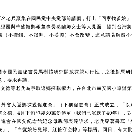
百名老兵聚集在國民黨中央黨部前請願，打出「回家找爹娘」
蔣經國與華盛頓郵報董事長葛蘭姆女士等人見面，提到台灣
策（不接觸、不談判、不妥協）不會改變，這意謂著解嚴不
國令國民黨秘書長馬樹禮研究開放探親可行性，之後對馬研
意，要求再議。
何文德等老兵為爭取返鄉探親權力，在台北市幸安國小舉辦
「外省人返鄉探親促進會」（下稱促進會）正式成立，「以
何文德。4月下旬印製30萬份傳單〈我們已沉默了40年〉，
促進會在國父紀念館紀念母親節表達訴求，老兵穿著書寫「
去」、「白髮娘盼兒歸、紅
粧
守空幃」等標語。同日，有大