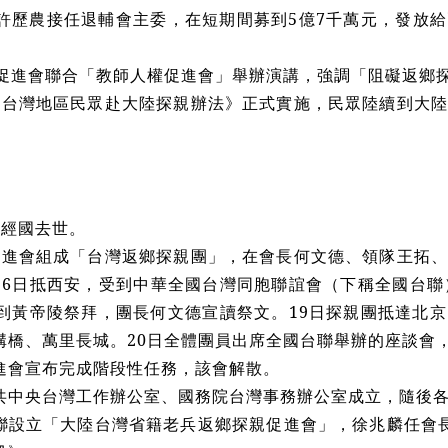
許歷農接任退輔會主委，在短期間募到5億7千萬元，發放
促進會聯合「教師人權促進會」舉辦演講，強調「阻礙返鄉
《台灣地區民眾赴大陸探親辦法》正式實施，民眾陸續到大
蔣經國去世。
促進會組成「台灣返鄉探親團」，在會長何文德、領隊王拓
16日抵西安，受到中華全國台灣同胞聯誼會（下稱全國台聯
人到黃帝陵祭拜，團長何文德宣讀祭文。19日探親團抵達北
溝橋、萬里長城。20日全體團員出席全國台聯舉辦的座談會
進會宣布完成階段性任務，該會解散。
共中央台灣工作辦公室、國務院台灣事務辦公室成立，隨後
聯設立「大陸台灣省籍老兵返鄉探親促進會」，徐兆麟任會