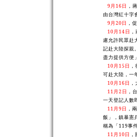
9月16日
，
由台灣紅十字
9月20日
，
10月14日
，
慮允許民眾赴
記赴大陸探親
盡力提供方便
10月15日
，
可赴大陸，一
10月16日
，
11月2日
，
一天登記人數即
11月9日
，
飯」，鎮暴憲
稱為「119事
11月10日
，