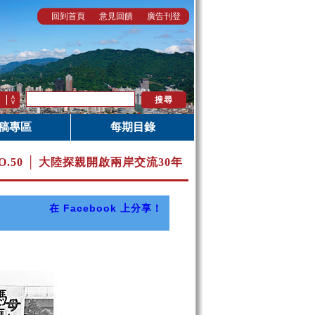
回到首頁
意見回饋
廣告刊登
稿專區
每期目錄
O.50 │ 大陸探親開啟兩岸交流30年
在 Facebook 上分享！