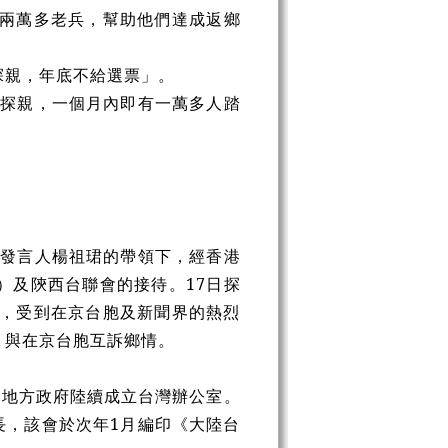
給兩萬多老兵，幫助他們達成返鄉
探親，年底不給選票」。
陸探親，一個月內即有一萬多人踏
、發言人楊祖
珺
的帶領下，經香港
）及陝西台聯會的接待。17日探
京，受到在京台胞及新聞界的熱烈
，與在京台胞互訴鄉情。
各地方政府陸續成立台灣辦公室。
長，該會於次年1月編印《大陸台