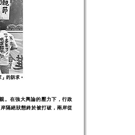
探親。在強大輿論的壓力下，行政
的兩岸隔絕狀態終於被打破，兩岸從