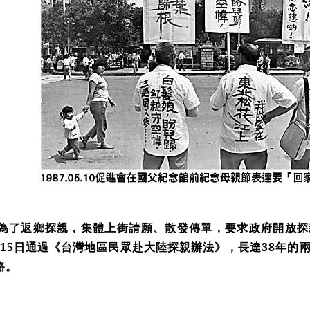
兵為了返鄉探親，集體上街請願、散發傳單，要求政府開放
0月15日通過《台灣地區民眾赴大陸探親辦法》，長達38年
路。