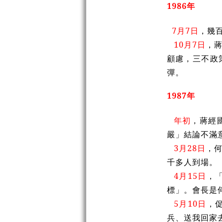
1986年
7月7日
，幾
10月7日
，
顧慮，三不政
彈。
1987年
年初
，蔣經
嚴」結論不滿
3月28日
，
千多人到場。
4月15日
，
標」。會長是
5月10日
，
兵、送我回家