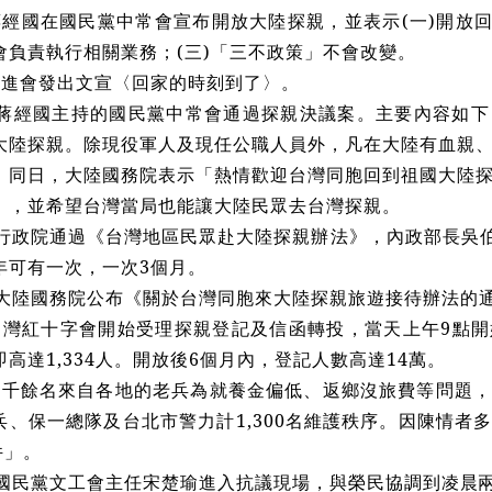
蔣經國在國民黨中常會宣布開放大陸探親，並表示(一)開放回
會負責執行相關業務；(三)「三不政策」不會改變。
促進會發出文宣〈回家的時刻到了〉。
蔣經國主持的國民黨中常會通過探親決議案。主要內容如下
大陸探親。除現役軍人及現任公職人員外，凡在大陸有血親
。同日，大陸國務院表示「熱情歡迎台灣同胞回到祖國大陸
」，並希望台灣當局也能讓大陸民眾去台灣探親。
行政院通過《台灣地區民眾赴大陸探親辦法》，內政部長吳伯
年可有一次，一次3個月。
大陸國務院公布《關於台灣同胞來大陸探親旅遊接待辦法的
台灣紅十字會開始受理探親登記及信函轉投，當天上午9點
高達1,334人。開放後6個月內，登記人數高達14萬。
兩千餘名來自各地的老兵為就養金偏低、返鄉沒旅費等問題
兵、保一總隊及台北市警力計1,300名維護秩序。因陳情者
件」。
國民黨文工會主任宋楚瑜進入抗議現場，與榮民協調到凌
晨