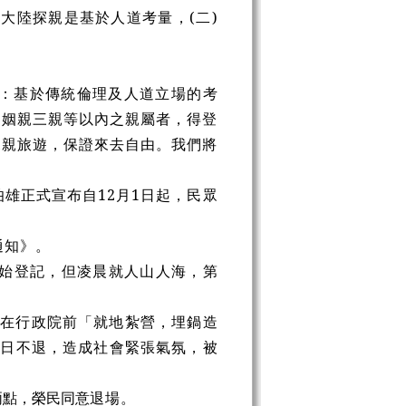
大陸探親是基於人道考量，(二)
：基於傳統倫理及人道立場的考
、姻親三親等以內之親屬者，得登
探親旅遊，保證來去自由。我們將
雄正式宣布自12月1日起，民眾
通知》。
開始登記，但凌晨就人山人海，第
，在行政院前「就地紮營，埋鍋造
多日不退，造成社會緊張氣氛，被
兩點，榮民同意
退場。