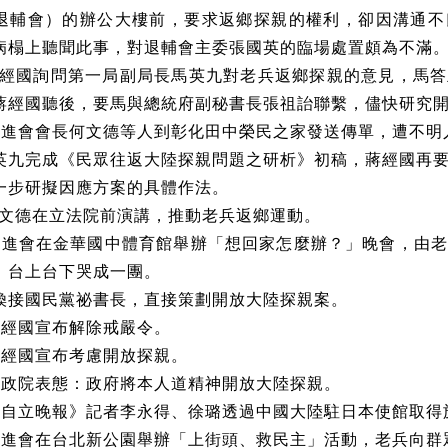
退輔會）的辦公大樓前，要求返鄉探親的權利，卻因溝通不
病榻上聽聞此事，對退輔會主委張國英的臨場處置頗為不滿
經國詢問第一局副局長馬英九對老兵返鄉探親的意見，馬答
蔣經國聽後，要馬與總統府副秘書長張祖詒聯繫，儘快研究
促進會會長何文德等人到彰化田中榮民之家發送傳單，遭不明
英九完成《民眾往返大陸探親問題之研析》初稿，蔣經國再
一步研擬因應方案的具體作法。
文德在立法院前演講，推動老兵返鄉運動。
促進會在金華國中體育館舉辦「想回家怎麼辦？」晚會，由
，台上台下哭成一團。
煥接國民黨祕書長，直接策劃開放大陸探親案。
蔣經國宣布解除戒嚴令。
蔣經國宣布考慮開放探親。
行政院表態：政府將本人道精神開放大陸探親。
《自立晚報》記者李永得、徐璐透過中國大陸駐日本使館取得
促進會在台北新公園舉辦「上街頭、救民主」活動，老兵向群