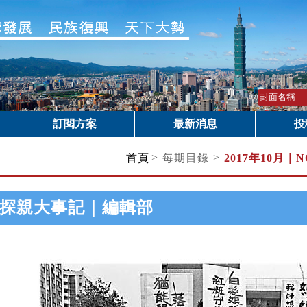
訂閱方案
最新消息
投
>
>
首頁
每期目錄
2017年10月｜
N
探親大事記｜編輯部