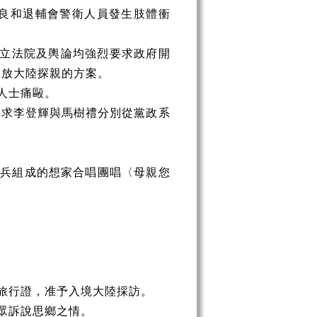
良和退輔會警衛人員發生肢體衝
。
立法院及輿論均強烈要求政府開
開放大陸探親的方案。
人士痛毆。
要求李登輝與馬樹禮分別從黨政系
老兵組成的想家合唱團唱〈母親您
旅行證，准予入境大陸採訪。
眾訴說思鄉之情。