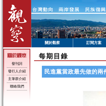
關於觀察
訂閱方案
每期目錄
發刊詞
民進黨當政最先做的兩
發行人介紹
主筆群介紹
聯絡我們