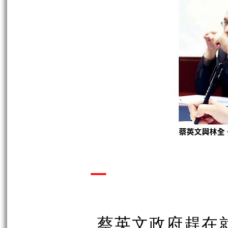
一
蔡英文政府趕在