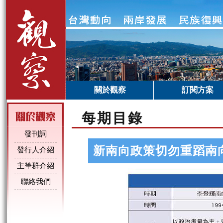
關於觀察
訂閱方案
每期目錄
發刊詞
新南向政策切勿重蹈南
發行人介紹
主筆群介紹
聯絡我們