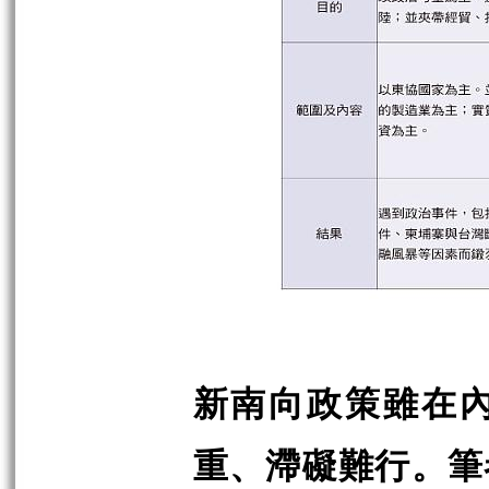
新南向政策雖在
重、滯礙難行。筆