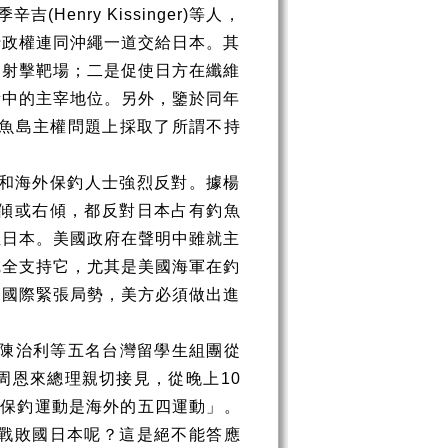
季辛吉
(Henry Kissinger)
等人，
行政權連同沖繩一道交給日本。其
為射擊靶場；二是促使日方在纖維
衡中的主宰地位。另外，鑒於同年
魚島主權問題上採取了所謂不持
和海外保釣人士強烈反對。據楊
傾或右傾，都反對日本占有釣魚
袒日本。美國政府在聲明中雖就主
完全支持它，尤其是美國海軍在釣
發國際緊張局勢，美方必須做出進
陳治利等五名台灣留學生組團從
周恩來總理親切接見，從晚上
10
「保釣運動是海外的五四運動」。
戰敗國日本呢？這是絕不能答應