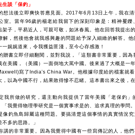
先生談「保釣」
的想法後立即爽快答應見面。
2017
年
6
月
13
日上午，我在清
公室。當年
96
歲的楊老給我留下的深刻印象是：精神矍鑠
點架子，平易近人，可親可敬，如沐春風。他在回答我提出
瞭解，然後他會就我感興趣的問題給予深入細緻的解答。他
一一娓娓道來，令我獲益匪淺，至今心存感激！
的贈書立即仔細翻閱，並對我說，「這類書非常重要，因為
我在美國，（美國）一面倒地大罵中國。後來過了大概是一
Maxwell)
寫了
India's China War
。他根據印度給的檔案就看
大，以為中國不行，結果敗得慘不忍睹。這本書出來之後，
定我所做的研究，還主動向我提供了當年美國「老保釣」
，「我覺得物理學研究是一個實事求是的、追求真理的學問
是像釣魚島歸屬這種問題。要搞清楚這個事情的真實情況究
差不多的思路。」
你講的非常重要。因為我覺得中國有一些寫傳記的人，他們