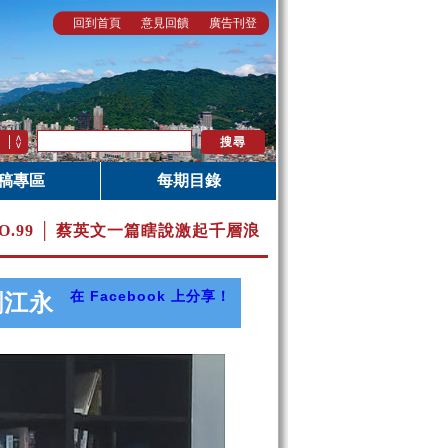
回到首頁
意見回饋
廣告刊登
稿專區
每期目錄
O.99 │ 蔡英文一篇瞎說激起千層浪
在 Facebook 上分享！
劉江永