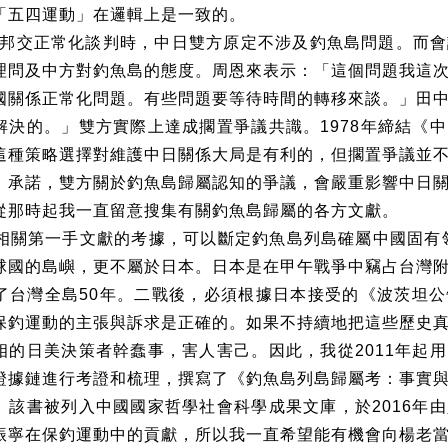
「五四運動」在邏輯上是一致的。
邦交正常化談判時，中日雙方原定不涉及釣魚島問題。而會
理問及中方對釣魚島的態度。周恩來表示：「這個問題我這
國關係正常化問題。有些問題要等待時間的轉移來談。」田
解決的。」雙方實際上達成擱置爭議共識。
1978
年締結《中
這種策略選擇對維護中日關係大局是有利的，但擱置爭議並
」承諾，雙方關於釣魚島歸屬認知的爭議，會嚴重影響中日
從那時起我一直留意搜集有關釣魚島歸屬的各方文獻。
相關第一手文獻的考據，可以斷定釣魚島列島確屬中國固有
球國的島嶼，更不屬於日本。日本是在甲午戰爭中竊占台灣
了台灣全島
50
年。二戰後，必須根據日本接受的《波茨坦公
保釣運動的主張與訴求是正確的。如果不持續地把這些歷史
相的日美決策者幹蠢事，害人害己。因此，我從
2011
年起用
證據鏈進行考證和梳理，撰寫了《釣魚島列島歸屬考：事實
。該書被列入中國國家哲學社會科學成果文庫，於
2016
年由
振寧在保釣運動中的貢獻，所以我一直希望能有機會向楊老