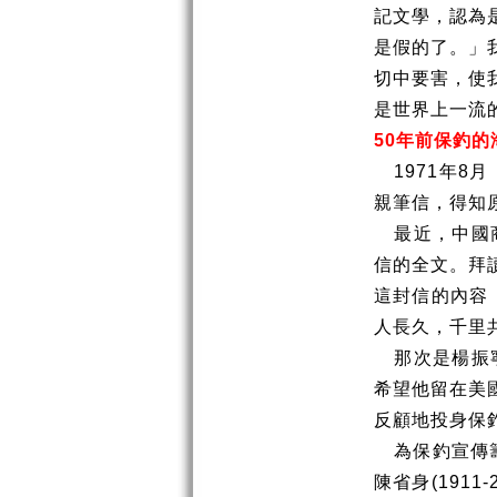
記文學，認為
是假的了。」
切中要害，使
是世界上一流
50
年前保釣的
1971
年
8
月
親筆信，得知
最近，中國
信的全文。拜
這封信的內容
人長久，千里
那次是楊振
希望他留在美
反顧地投身保
為保釣宣傳
陳省身
(1911-