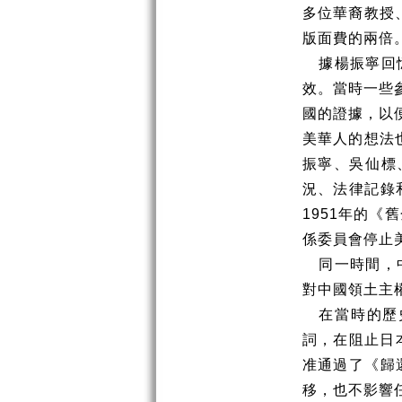
多位華裔教授
版面費的兩倍
據楊振寧回
效。當時一些
國的證據，以
美華人的想法
振寧、吳仙標
況、法律記錄
1951
年的《舊
係委員會停止
同一時間，
對中國領土主
在當時的歷
詞，在阻止日
准通過了《歸
移，也不影響