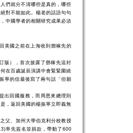
，人們就分不清哪些是真的，哪些
則絕對不能如此。楊老的話語句句
土，中國學者的相關研究成果必須
回美國之前在上海收到鄧稼先的
訂版），首次披露了鄧稼先這封
為何在百歲誕辰演講中會緊緊圍繞
振寧的信最後寫了兩句話「但願
提出回國服務，而周恩來總理則
於是，返回美國的楊振寧立即義無
何之父、加州大學伯克利分校教授
13)
率先簽名並捐款，帶動了
600