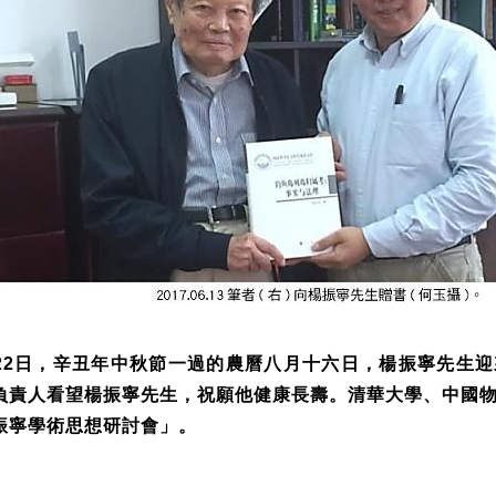
22
日，辛丑年中秋節一過的農曆八月十六日，楊振寧先生迎
負責人看望楊振寧先生，祝願他健康長壽。清華大學、中國
振寧學術思想研討會」。