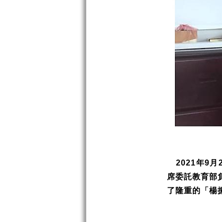
2021
年
9
月
席委託教育部
了隆重的「楊