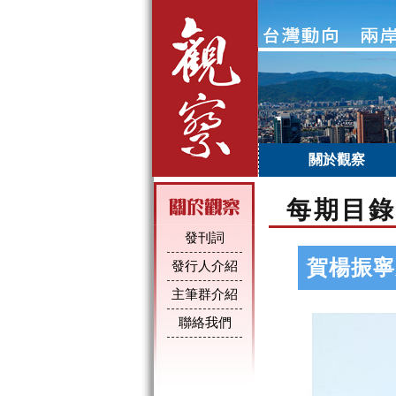
關於觀察
每期目錄
發刊詞
賀楊振寧
發行人介紹
主筆群介紹
聯絡我們