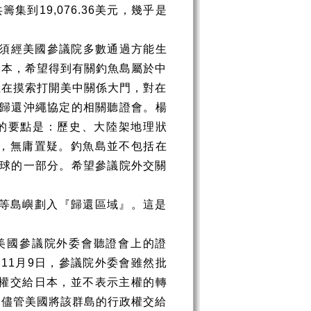
共籌集到
19,076.36
美元，幾乎是
須經美國參議院多數通過方能生
日本，希望得到有關釣魚島屬於中
正在摸索打開美中關係大門，對在
歸還沖繩協定的相關聽證會。楊
的要點是：歷史、大陸架地理狀
，無庸置疑。釣魚島並不包括在
球的一部分。希望參議院外交關
等島嶼劃入『歸還區域』。這是
美國參議院外委會聽證會上的證
年
11
月
9
日，參議院外委會雖然批
權交給日本，並不表示主權的轉
：儘管美國將該群島的行政權交給