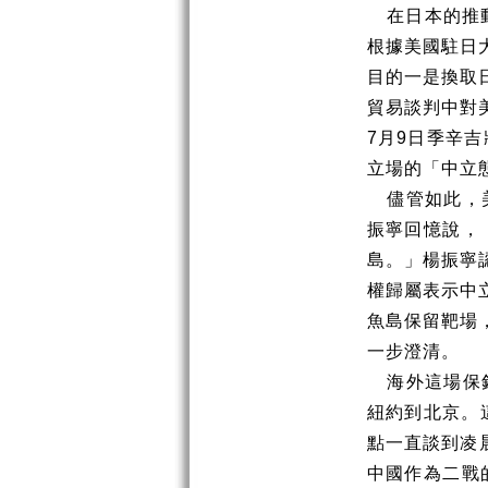
在日本的推
根據美國駐日
目的一是換取
貿易談判中對
7
月
9
日季辛吉
立場的「中立
儘管如此，
振寧回憶說，
島。」楊振寧
權歸屬表示中
魚島保留靶場
一步澄清。
海外這場保
紐約到北京。
點一直談到凌
中國作為二戰