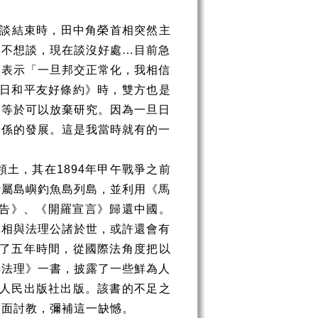
談結束時，田中角榮首相突然主
次不想談，現在談沒好處…目前急
中表示「一旦邦交正常化，我相信
日和平友好條約》時，雙方也是
不等於可以放棄研究。因為一旦日
關係的發展。這是我當時就有的一
領土，其在
1894
年甲午戰爭之前
附屬島嶼釣魚島列島，並利用《馬
告》、《開羅宣言》歸還中國。
真相與法理公諸於世，或許還會有
了五年時間，從國際法角度把以
與法理》一書，披露了一些鮮為人
人民出版社出版。該書的不足之
當面討教，彌補這一缺憾。