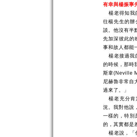
有幸與楊振寧
楊老得知我
往楊先生的辦
談。他沒有半
先加深彼此的
事和故人都能
楊老接過我
的時候，那時
斯韋
(Neville 
尼赫魯非常自
過來了。」
楊老充分肯
況。我對他說
一樣的，特別
的，其實都是
楊老說，「