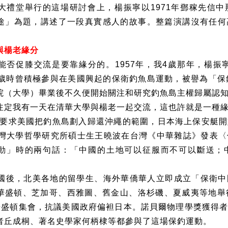
大禮堂舉行的這場研討會上，楊振寧以
1971
年鄧稼先信中
途」為題，講述了一段真實感人的故事。整篇演講沒有任何
！
與楊老緣分
能否促膝交流是要靠緣分的。
1957
年，我
4
歲那年，楊振
歲時曾積極參與在美國興起的保衛釣魚島運動，被譽為「保
院（大學）畢業後不久便開始關注和研究釣魚島主權歸屬認
注定我有一天在清華大學與楊老一起交流，這也許就是一種
要求美國把釣魚島劃入歸還沖繩的範圍，日本海上保安艇開
灣大學哲學研究所碩士生王曉波在台灣《中華雜誌》發表〈
動」時的兩句話：「中國的土地可以征服而不可以斷送；
國後，北美各地的留學生、海外華僑華人立即成立「保衛中
華盛頓、芝加哥、西雅圖、舊金山、洛杉磯、夏威夷等地舉
華盛頓集會，抗議美國政府偏袒日本。諾貝爾物理學獎獲得
者丘成桐、著名史學家何柄棣等都參與了這場保釣運動。