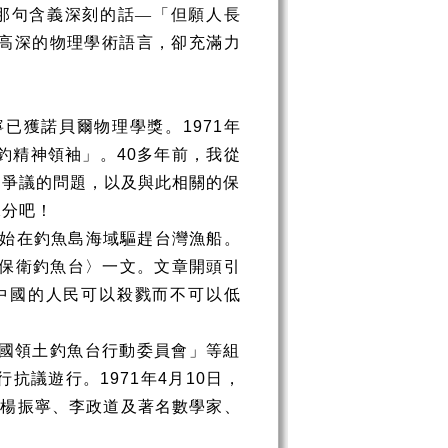
那句含義深刻的話—「但願人長
高深的物理學術語言，卻充滿力
寧已獲諾貝爾物理學獎。
1971
年
釣精神領袖」。
40
多年前，我從
知爭議的問題，以及與此相關的保
緣分吧！
始在釣魚島海域驅趕台灣漁船。
保衛釣魚台〉一文。文章開頭引
中國的人民可以殺戮而不可以低
國領土釣魚台行動委員會」等組
行抗議遊行。
1971
年
4
月
10
日，
者楊振寧、李政道及著名數學家、