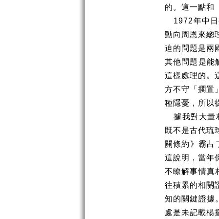
的。這一點和
1972
年中日
動向周恩來總
迫的問題是兩
其他問題是能
這樣處理的。
方不守「擱置
種隱憂，所以
據我對大量
既不是古代琉
關條約》霸占
這說明，當年
不瞭解事情真
往積累的相關
知的關鍵證據
處是未記載楊