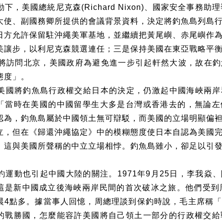
動下，美國總統尼克森
(Richard Nixon)
、國家安全事務助理
大使、副國務卿所提供的會議背景資料，決定將釣魚島列島
日方允許保留駐沖繩美軍基地，並繼續把黃尾嶼、赤尾嶼作
美讓步，以利尼克森競選連任；三是保持美國在東亞戰略平
將訪問北京，美國政府為避免進一步引起軒然大波，故在釣
態度」。
美國將釣魚島行政權交給日本的決定，仍激起中國海峽兩岸
「當時在美國的中國留學生大多是台灣或香港去的，無論左
認為，釣魚島屬於中國領土無可辯駁，而美國的立場明顯偏
立，但在《歸還沖繩協定》中的模糊態度使日本自認為美國
，這與美國所聲稱的中立立場相悖。釣魚島雖小，卻足以引
釣運動也引起中國大陸的關注。
1971
年
9
月
25
日，李我焱、
這是新中國成立後海峽兩岸民間的首次破冰之旅。他們受到
晨
4
點多。據當事人回憶，周總理談到保釣時說，毛主席稱
的戰勝國，怎麼能容許美國將自己領土一部分的行政權交給