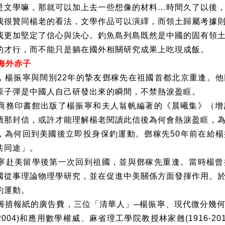
是文學嘛，那就可以加上去一些想像的材料…時間久了以後
我很贊同楊老的看法，文學作品可以演繹，而領土歸屬考據
我更加堅定了信心與決心。釣魚島列島既然是中國的固有領
的才行，而不能只是躺在國外相關研究成果上吃現成飯。
海外赤子
，楊振寧與闊別
22
年的摯友鄧稼先在祖國首都北京重逢。他
原子彈是中國人自己研發出來的瞬間，不禁熱淚盈眶。
商務印書館出版了楊振寧和夫人翁帆編著的《晨曦集》（增
讀那封信，或許才能理解楊老閱讀此信後為何會熱淚盈眶，
，為何回到美國後立即投身保釣運動。鄧稼先
50
年前在給楊
共同途」。
寧赴美留學後第一次回到祖國，並與鄧稼先重逢。當時楊曾
國從事理論物理學研究，並在促進中美關係方面發揮作用。
釣運動。
籌措報紙的廣告費，三位「清華人」─楊振寧、現代微分幾
2004)
和應用數學權威、麻省理工學院教授林家翹
(1916-20