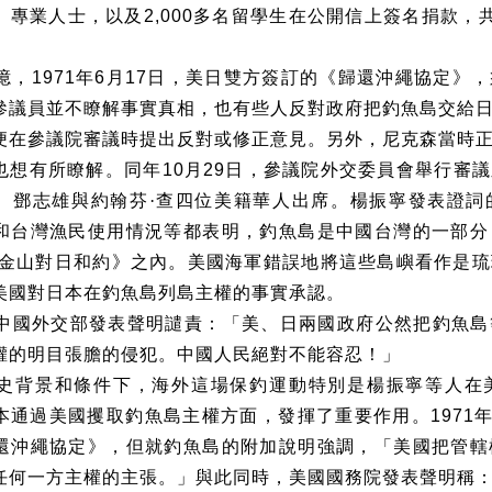
、專業人士，以及
2,000
多名留學生在公開信上簽名捐款，
。
憶，
1971
年
6
月
17
日，美日雙方簽訂的《歸還沖繩協定》，
參議員並不瞭解事實真相，也有些人反對政府把釣魚島交給
便在參議院審議時提出反對或修正意見。另外，尼克森當時
也想有所瞭解。同年
10
月
29
日，參議院外交委員會舉行審議
、鄧志雄與約翰芬·查四位美籍華人出席。楊振寧發表證詞
和台灣漁民使用情況等都表明，釣魚島是中國台灣的一部分
金山對日和約》之內。美國海軍錯誤地將這些島嶼看作是琉
美國對日本在釣魚島列島主權的事實承認。
中國外交部發表聲明譴責：「美、日兩國政府公然把釣魚島
權的明目張膽的侵犯。中國人民絕對不能容忍！」
史背景和條件下，海外這場保釣運動特別是楊振寧等人在
本通過美國攫取釣魚島主權方面，發揮了重要作用。
1971
還沖繩協定》，但就釣魚島的附加說明強調，「美國把管轄
任何一方主權的主張。」與此同時，美國國務院發表聲明稱