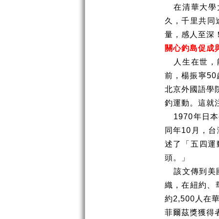
在清華大學
久，千里共同
量，感人至深
關心釣島促成
人生在世，
前，楊振寧
50
北京外國語學
釣運動。這就
1970
年日本
同年
10
月，台
述了「五四運
頭。」
該文傳到美
織，在紐約、
約
2,500
人在
菲爾茲獎獲得