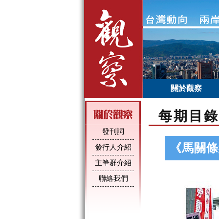
關於觀察
每期目錄
發刊詞
《馬關條
發行人介紹
主筆群介紹
聯絡我們