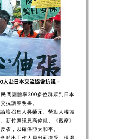
個民間團體率200多位群眾到日本
遞交抗議聲明書。
展論壇召集人吳榮元、勞動人權協
洲、新竹縣議員高偉凱、《觀察》
刻反省，以確保亞太和平。
協會派出工作人員出面接受。現場