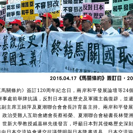
《馬關條約》簽訂120周年紀念日，兩岸和平發展論壇等24
辦事處前舉牌抗議，反對日本篡改歷史及軍國主義復辟，並
黨副主席王娟萍及夏潮聯合會會長許育嘉主持。兩岸和平發
、政治受難人互助會總會長蔡裕榮、夏潮聯合會秘書長林聲
、世新大學教授戚嘉林先後發言，呼籲日本對其侵略歷史深
表向日本交流協會遞交抗議聲明與日本降書道具，日本交流