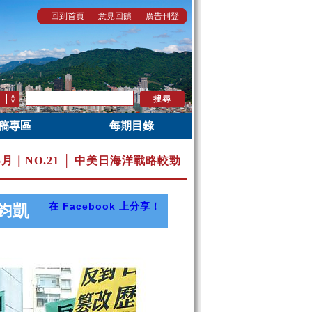
回到首頁
意見回饋
廣告刊登
稿專區
每期目錄
5月｜
NO.21 │ 中美日海洋戰略較勁
在 Facebook 上分享！
鈞凱