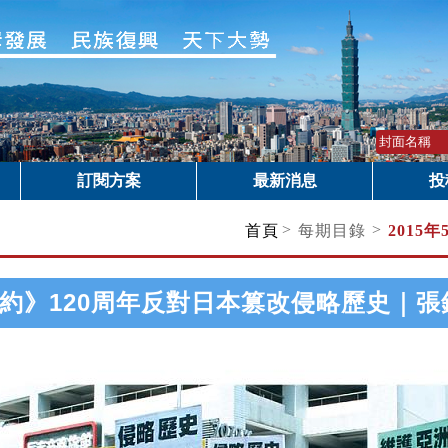
訂閱方案
最新消息
投
>
>
首頁
每期目錄
2015年
約》120周年反對日本篡改侵略歷史｜張