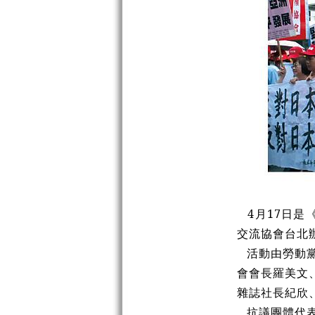
4月17日是
交流協會台北
活動由勞動
會會長羅美文
雜誌社長紀欣
抗議團體代