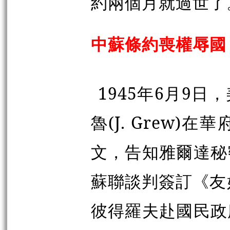
約兩個月就過世了
中蘇條約喪權辱國
1945年6月9
魯(J. Grew
文，告知雅爾達秘
蘇聯談判簽訂《友
彼得羅夫赴國民政