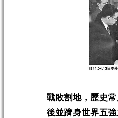
戰敗割地，歷史常
後並躋身世界五強