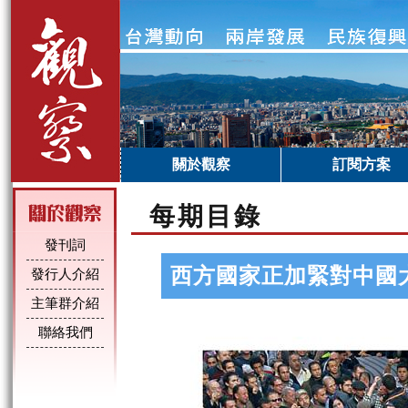
關於觀察
訂閱方案
每期目錄
發刊詞
西方國家正加緊對中國
發行人介紹
主筆群介紹
聯絡我們