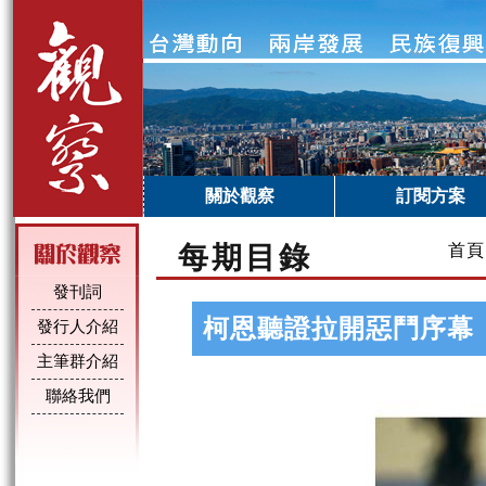
關於觀察
訂閱方案
每期目錄
首頁
發刊詞
柯恩聽證拉開惡鬥序幕
發行人介紹
主筆群介紹
聯絡我們