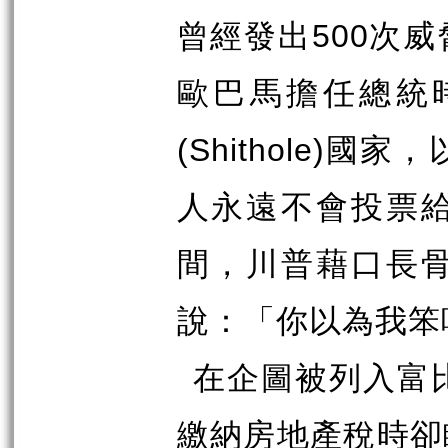
曾經發出
500
次威
歐巴馬擔任總統
(Shithole)
國家，
人永遠不會投票
間，川普藉口長
說：「你以為我笨
在企圖被列入富
繳納房地產稅時卻