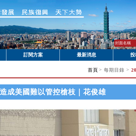
訂閱方案
最新消息
投
>
>
首頁
每期目錄
2
造成美國難以管控槍枝｜花俊雄