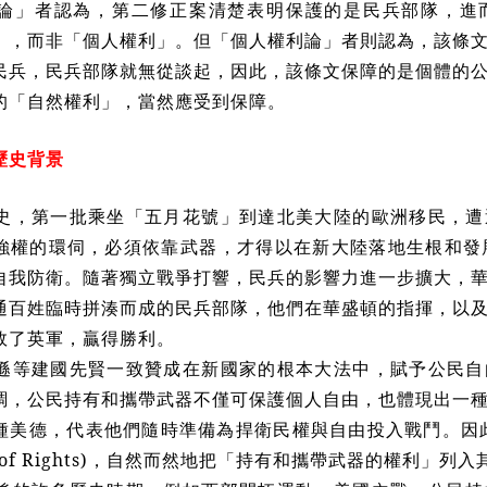
論」者認為，第二修正案清楚表明保護的是民兵部隊，進
」，而非「個人權利」。但「個人權利論」者則認為，該條
民兵，民兵部隊就無從談起，因此，該條文保障的是個體的
的「自然權利」，當然應受到保障。
歷史背景
史，第一批乘坐「五月花號」到達北美大陸的歐洲移民，遭
強權的環伺，必須依靠武器，才得以在新大陸落地生根和發
自我防衛。隨著獨立戰爭打響，民兵的影響力進一步擴大，
通百姓臨時拼湊而成的民兵部隊，他們在華盛頓的指揮，以
敗了英軍，贏得勝利。
遜等建國先賢一致贊成在新國家的根本大法中，賦予公民自
調，公民持有和攜帶武器不僅可保護個人自由，也體現出一
種美德，代表他們隨時準備為捍衛民權與自由投入戰鬥。因
 of Rights)
，自然而然地把「持有和攜帶武器的權利」列入