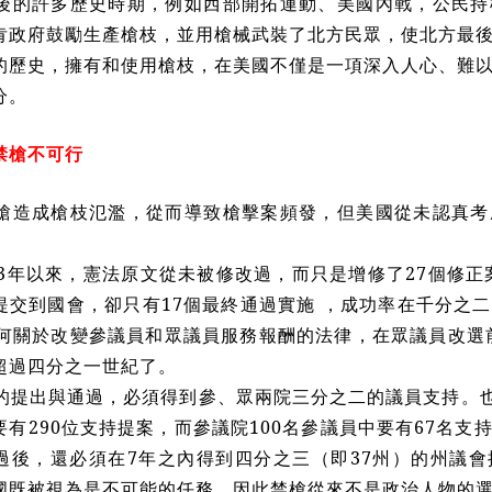
後的許多歷史時期，例如西部開拓運動、美國內戰，公民持
肯政府鼓勵生產槍枝，並用槍械武裝了北方民眾，使北方最
的歷史，擁有和使用槍枝，在美國不僅是一項深入人心、難
分。
禁槍不可行
槍造成槍枝氾濫，從而導致槍擊案頻發，但美國從未認真考
。
3
年以來，憲法原文從未被修改過，而只是增修了
27
個修正
提交到國會，卻只有
17
個最終通過實施 ，成功率在千分之
何關於改變參議員和眾議員服務報酬的法律，在眾議員改選
超過四分之一世紀了。
的提出與通過，必須得到參、眾兩院三分之二的議員支持。
要有
290
位支持提案，而參議院
100
名參議員中要有
67
名支
過後，還必須在
7
年之內得到四分之三（即
37
州）的州議會
國既被視為是不可能的任務，因此禁槍從來不是政治人物的