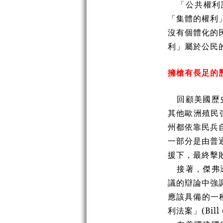
「公共權利
「集體的權利
沒有個體化的
利」屬於公民
擁槍有長足的
回顧美國歷
其他歐洲殖民
州都依靠民兵
一部分是由普
援下，最終擊
接著，傑弗
議的辯論中強
應該具備的一
利法案」
(Bill