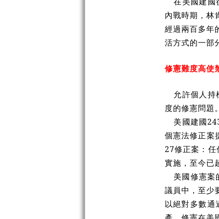
在美國建國
內戰時期，林
經過兩百多年
活方式的一部
修憲難度高使
允許個人持
度的修憲問題
美國建國
24
個憲法修正案
27
修正案：任
實施，至今已
美國修憲案
議員中，至少
以絕對多數通
產。修憲在美