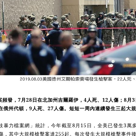
案頻發，
7
月
28
日在北加州吉爾羅伊，
4
人死、
12
人傷；
8
月
3
在俄州代頓，
9
人死、
27
人傷。短短一周內連續發生三起大
枝暴力檔案網」統計，今年截至
8
月
15
日，全美已發生
3
萬
傷，其中大規模槍擊案達
255
起。每次發生大規模槍擊事件