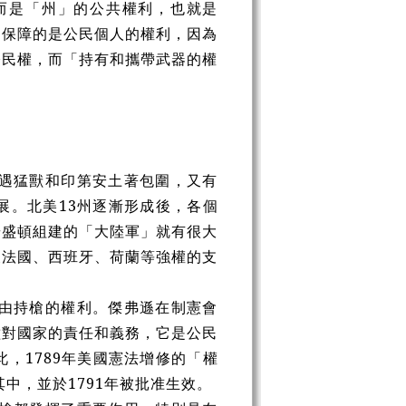
而是「州」的公共權利，也就是
文保障的是公民個人的權利，因為
公民權，而「持有和攜帶武器的權
遇猛獸和印第安土著包圍，又有
展。北美
13
州逐漸形成後，各個
華盛頓組建的「大陸軍」就有很大
及法國、西班牙、荷蘭等強權的支
由持槍的權利。傑弗遜在制憲會
種對國家的責任和義務，它是公民
此，
1789
年美國憲法增修的「權
其中，並於
1791
年被批准生效。