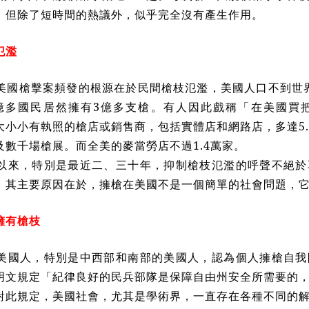
，但除了短時間的熱議外，似乎完全沒有產生作用。
氾濫
美國槍擊案頻發的根源在於民間槍枝氾濫，美國人口不到世
億多國民居然擁有
3
億多支槍。有人因此戲稱「在美國買
大小小有執照的槍店或銷售商，包括實體店和網路店，多達
5
及數千場槍展。而全美的麥當勞店不過
1.4
萬家。
以來，特別是最近二、三十年，抑制槍枝氾濫的呼聲不絕於
。其主要原因在於，擁槍在美國不是一個簡單的社會問題，
擁有槍枝
美國人，特別是中西部和南部的美國人，認為個人擁槍自我
明文規定「紀律良好的民兵部隊是保障自由州安全所需要的
對此規定，美國社會，尤其是學術界，一直存在各種不同的