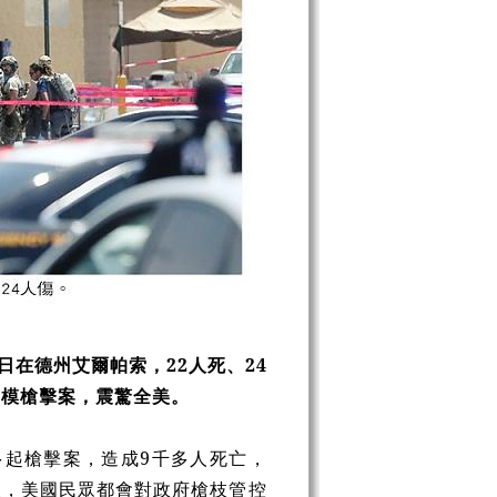
日在德州艾爾帕索，
22
人死、
24
規模槍擊案，震驚全美。
多起槍擊案，造成
9
千多人死亡，
後，美國民眾都會對政府槍枝管控