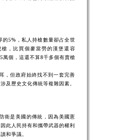
界的
5%
，私人持槍數量卻占全世
把槍，比買個麥當勞的漢堡還容
.5
萬個，這還不算
8
千多個有賣槍
耳，但政府始終找不到一套完善
它涉及歷史文化傳統等複雜因素。
防衛是美國的傳統，因為美國憲
，因此人民持有和攜帶武器的權利
解讀和爭議。