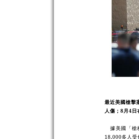
最近美國槍擊
人傷；
8
月
4
日
據美國「槍
18,000
多人受