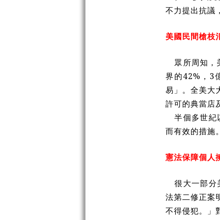
不力提出抗議
美國民間槍枝
眾所周知，
界的
42%
，
3
易」。全美大
許可的典當店
半個多世紀
而有效的措施
憲法保障個人
很大一部分
法第二修正案
不得侵犯。」