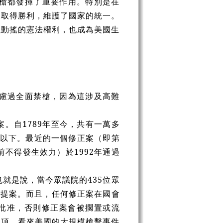
槍都發揮了重要作用。特別是在
後取得勝利，維護了國家的統一。
以動搖的憲法權利，也成為美國生
慮過全面禁槍，因為這涉及高難
案。自
1789
年至今，共有一萬多
二以下。最近的一個修正案（即第
前不得發生效力）於
1992
年通過
也就是說，當今眾議院的
435
位眾
持提案。而且，任何修正案在國會
批准，否則修正案會被擱置或流
選項。看來美國的大規模槍擊事件