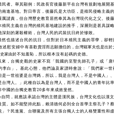
殖民者。舉其顯例：民政長官後藤新平在台灣有規劃地展開
的南進基地。對日帝言，後藤氏是大功臣，是殖民侵略主義
嚴厲譴責，但台灣歷史教育居然奉其為台灣現代化之父。後
本殖民主義在台灣的殖民基地建設的推手，深層則是甚具謀
他深刻的屠殺權術，台灣人民的武裝抗日終於慘敗。
雖然也描述台民的抗日，但對於日本殖民主義的罪孽，卻輕
敘述慰安婦中有喜
歡賣淫而志願擔任的，台灣籍軍夫也是出於
類史家由
於不知羞恥，所以根本沒有起碼的史德。
以來，台獨史觀的史家不寫「我國的至聖先師孔子」或「唐
的李白」。基此心態，他們論及家譜時會說：「我們家一世
但是一世祖婆是台灣媽，所以，我是台灣人，不是中國人」
是台灣人。」此種自以為是台灣人，而不是中國人的青年比
非中國的台獨史教育20多年來成效斐然。
心自問，就應該承認台灣的主體是漢民族，台灣文化也以漢
性質。如不能堅持此點，賴清德何必到全台首學主祭孔子？
統」？民進黨、台聯黨及所有主張台獨人士的人格雙重性和