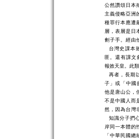
公然讚頌日本
主義侵略亞洲
種罪行本應遭
層，表層是日
劊子手。經由
台灣史課本
匪。還有課文
報效天皇。此
再者，長期
子」或「中國
他是唐山公，
不是中國人而
然，因為台灣
知識分子捫
岸同一本體的
「中華民國總