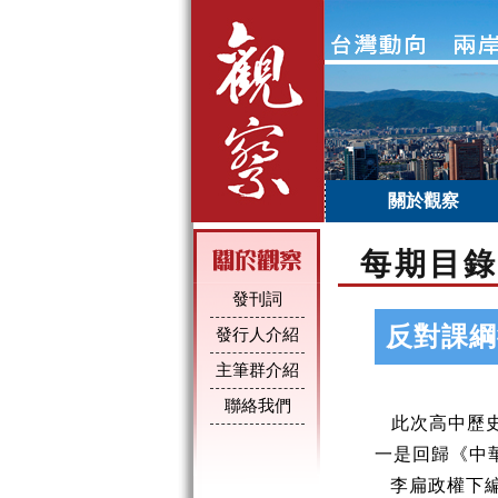
關於觀察
每期目錄
發刊詞
反對課綱
發行人介紹
主筆群介紹
聯絡我們
此次高中歷史
一是回歸《中
李扁政權下