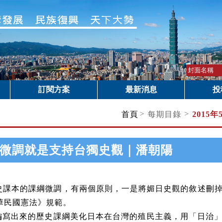
訂閱方案
最新消息
投
>
>
首頁
每期目錄
2015年
微調就是支持台獨史觀｜潘朝陽
課本的課綱微調，有兩個原則，一是將媚日史觀的敘述刪掉
華民國憲法》規範。
編寫出來的歷史課綱美化日本在台灣的殖民主義，用「日治