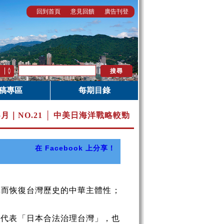
回到首頁
意見回饋
廣告刊登
稿專區
每期目錄
5月｜
NO.21 │ 中美日海洋戰略較勁
在 Facebook 上分享！
而恢復台灣歷史的中華主體性；
」代表「日本合法治理台灣」，也