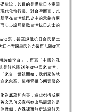
基礎建設，其目的是構建日本帝國
的現代化執行長。對台灣而言，此
藤新平在台灣殖民史中的意義有兩
略而步步設局屠戮台灣抗日志士的
描淡寫，甚至誣詆抗日台民是土
大日本帝國皇民的光榮而志願從軍
朝詩仙李白」，而寫「中國的孔
祖是於乾隆20年從中國來台灣，
、「來台一世祖開始，我們家族就
率愈來愈高。這種背祖心態實屬必
文化為底蘊和內容，這些都構成兩
蔡英文又何必宣稱她出馬競選的是
虛偽做假，赤裸裸而無所逃避於天