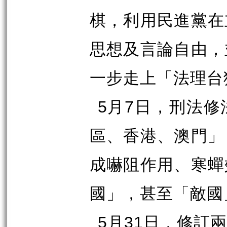
棋，利用民進黨在
思想及言論自由，
一步走上「法理台
5
月
7
日，刑法修
區、香港、澳門」
成嚇阻作用、寒蟬
國」，甚至「敵國
5
月
31
日，修訂兩