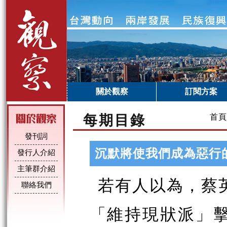
關於觀察
訂閱方案
每期目錄
首頁
發刊詞
沉默將使我們成為惡行
發行人介紹
主筆群介紹
若有人以為，蔡
聯絡我們
「維持現狀派」