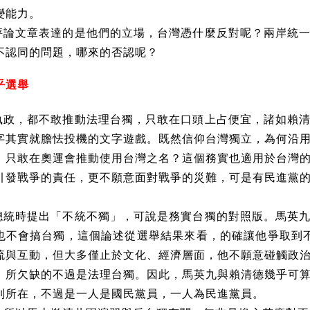
變能力。
評論文章表達的是他們的立場，台灣憑什麼反對呢？兩岸統
不認同的問題，哪來的否認呢？
乎選舉
執政，都不敢推動法理台獨，只敢在口頭上占便宜，諸如賴
字其實就膽怯投機的文字遊戲。既然信仰台灣獨立，為何沿
，只敢在奧運會推動使用台灣之名？這個務實也適用於台灣
引發戰爭的責任，更不願意面對戰爭的災難，可是有民進黨
總統時提出「不統不獨」，可說是務實台獨的對照版。馬英
也不會搞台獨，這個論述從選舉結果來看，的確讓他爭取到
流與互動，但大多僅止於文化、經濟層面，他不願意碰觸政
，所欠缺的不過是法理台獨。因此，馬英九與賴清德幾乎可
別所在，不過是一人是國民黨員，一人為民進黨員。