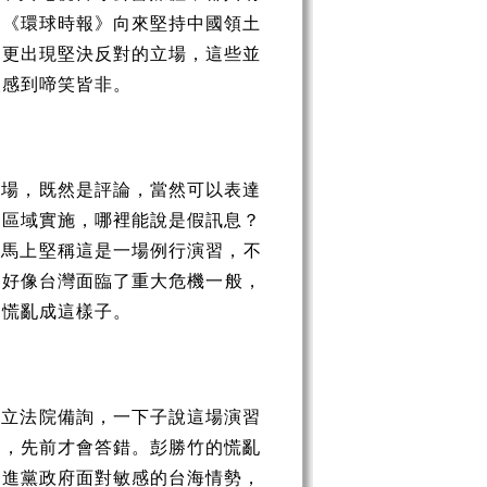
。《環球時報》向來堅持中國領土
題更出現堅決反對的立場，這些並
人感到啼笑皆非。
立場，既然是評論，當然可以表達
習區域實施，哪裡能說是假訊息？
局馬上堅稱這是一場例行演習，不
，好像台灣面臨了重大危機一般，
會慌亂成這樣子。
在立法院備詢，一下子說這場演習
題，先前才會答錯。彭勝竹的慌亂
民進黨政府面對敏感的台海情勢，