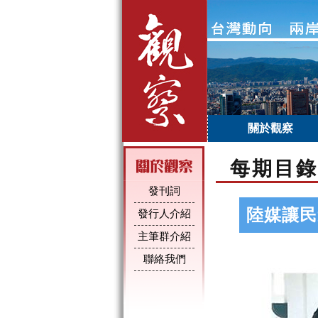
關於觀察
每期目錄
發刊詞
陸媒讓民
發行人介紹
主筆群介紹
聯絡我們