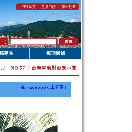
回到首頁
意見回饋
廣告刊登
稿專區
每期目錄
5月｜
NO.57 │ 台海軍演對台獨示警
在 Facebook 上分享！