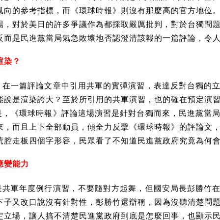
風向的參考指標，而《環球時報》則沒有那麼高的官方地位
場，對於美日的許多爭議作為都採取嚴厲批判，對於台獨問
反而是民進黨當局氣急敗壞地否認澄清該報的一篇評論，令
渲染？
》在一篇評論文章中引用共軍的實彈演習，表達反對台獨的
能說是渲染誇大？至於所引用的共軍演習，也的確在預定演
是，
《
環球時報
》
評論這場演習是針對台獨而來，民進黨當
來，而且上下全部動員，傾全力反擊
《
環球時報
》
的評論文
荒腔走板四個字形容，民眾看了不知道民進黨政府究竟為何
應變能力
是共軍年度例行演習，不要隨對方起舞，但國安局長彭勝竹
下子又改口說沒有針對性，彭勝竹還辯稱，因為沒聽清楚問
定立場，讓人搞不清楚民進黨政府到底是怎麼回事，也顯示