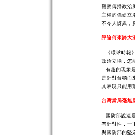
觀察傳播政治
主權的強硬立
不令人訝異，
評論何來誇大
《環球時報
政治立場，怎
有趣的現象
是針對台獨而
其表現只能用
台灣當局毫無
國防部說這
有針對性，一
與國防部的堅