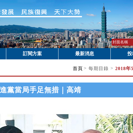
訂閱方案
最新消息
投
>
>
首頁
每期目錄
2018年
進黨當局手足無措｜高靖