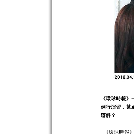
《環球時報》
例行演習，甚
辯解？
《環球時報》