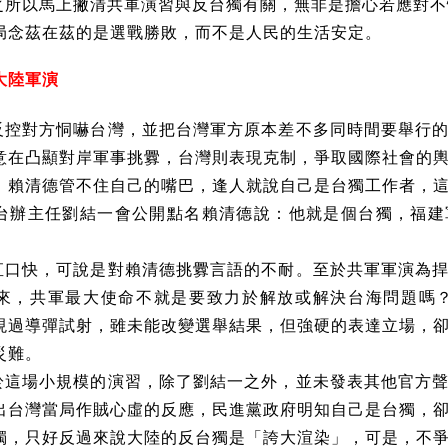
之所以馬上撇清共軍演習與反台獨有關，無非是擔心若應對不
局念茲在茲的是選戰勝敗，而不是人民的生活安定。
大陸軍演
反控對方恫嚇台灣，並把台灣軍方原本差不多同時間要舉行
意在凸顯對岸軍事挑釁，台灣則表現克制，爭取國際社會的
，賴清德管不住自己的嘴巴，逢人就說自己是台獨工作者，
台辦主任劉結一會公開點名賴清德說：他就是個台獨，福建
直口快，可說是對賴清德挑釁言語的不耐。至於共軍軍演為
來，共軍最大使命不就是要致力於解放或解決台海問題嗎？
現過導彈試射，雖未能改變選舉結果，但強硬的表達立場，
災難。
於這場小規模的演習，除了劉結一之外，並未發表其他官方
出台灣當局作賊心虛的反應，民進黨政府明知自己是台獨，
獨，只好反過來說大陸的反台獨是「誇大渲染」，可是，不