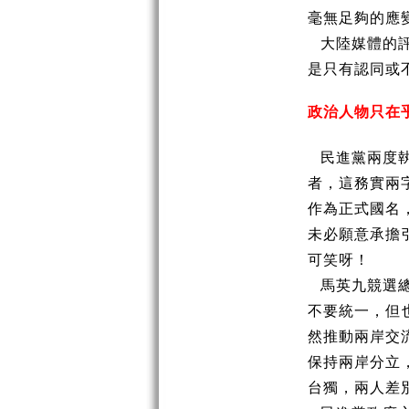
毫無足夠的應
大陸媒體的
是只有認同或
政治人物只在
民進黨兩度
者，這務實兩
作為正式國名
未必願意承擔
可笑呀！
馬英九競選
不要統一，但
然推動兩岸交
保持兩岸分立
台獨，兩人差