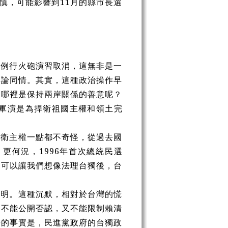
慎，可能影響到11月的縣市長選
的例行火砲演習取消，這無非是一
輿論同情。其實，這種政治操作早
這哪裡是保持兩岸關係的善意呢？
軍演是為捍衛祖國主權和領土完
捍衛主權一點都不奇怪，從過去國
更何況，1996年首次總統民選
卻可以讓我們想像法理台獨後，台
聲明。這種沉默，相對於台灣的慌
卻不能公開否認，又不能限制賴清
爭的事實是，民進黨政府的台獨政