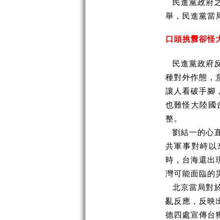
民進黨政府
舉，民進黨當
口頭挑釁卻怪
民進黨政府
種對外作態，
讓人看破手腳
也難怪大陸國
整。
劉結一的心
共軍事對峙以
時，台海還出
灣可能面臨的
北京當局對
亂反應，反映
德四處宣傳台