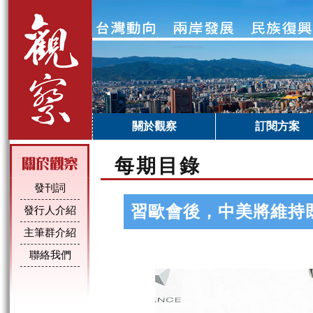
關於觀察
訂閱方案
每期目錄
發刊詞
習歐會後，中美將維持
發行人介紹
主筆群介紹
聯絡我們