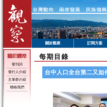
關於觀察
訂閱方案
每期目錄
發刊詞
台中人口全台第二又如
發行人介紹
主筆群介紹
聯絡我們