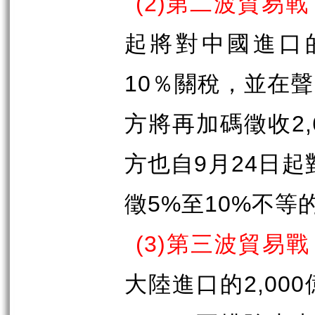
(2)
第二波貿易戰
起將對中國進口
10
％關稅，並在聲
方將再加碼徵收
2
方也自
9
月
24
日起
徵
5%
至
10%
不等
(3)
第三波貿易戰
大陸進口的
2,000