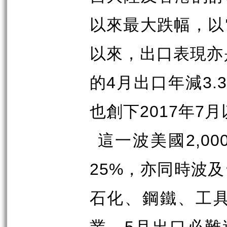
以來最大跌幅，以
以來，出口表現亦
的
4
月出口年減
3.3
也創下
2017
年
7
月
這一波美國
2,00
25%
，亦同時波及
石化、鋼鐵、工