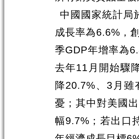
中國國家統計局
成長率為
6.6%
，
季
GDP
年增率為
6
去年
11
月開始驟
降
20.7%
、
3
月雖
憂；其中對美國
幅
9.7%
；若出口
年經濟成長目標
6