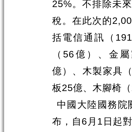
25%
。不排除未來
稅。在此次的
2,0
括電信通訊（
19
（
56
億）、金屬
億）、木製家具
板
25
億、木腳椅（
中國大陸國務院
布，自
6
月
1
日起