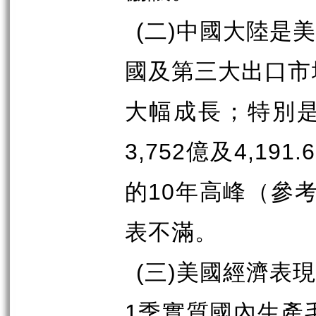
(
二
)
中國大陸是美
國及第三大出口市
大幅成長；特別
3,752
億及
4,191.6
的
10
年高峰（參
表不滿。
(
三
)
美國經濟表現
1
季實質國內生產