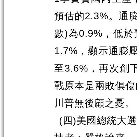
預估的
2.3%
。通
數
)
為
0.9%
，低於
1.7%
，顯示通膨
至
3.6%
，再次創
戰原本是兩敗俱傷
川普無後顧之憂。
(
四
)
美國總統大選