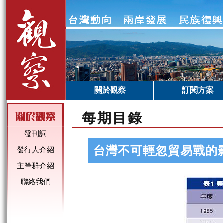
關於觀察
訂閱方案
每期目錄
發刊詞
台灣不可輕忽貿易戰的
發行人介紹
主筆群介紹
聯絡我們