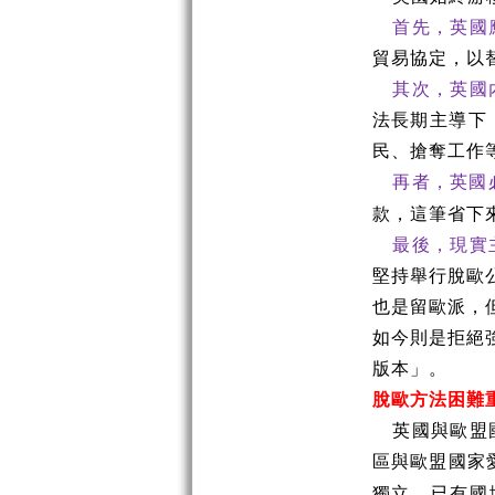
首先，英國
貿易協定，以
其次，英國
法長期主導下
民、搶奪工作
再者，英國
款，這筆省下
最後，現實
堅持舉行脫歐
也是留歐派，
如今則是拒絕
版本」。
脫歐方法困難
英國與歐盟
區與歐盟國家
獨立，已有國