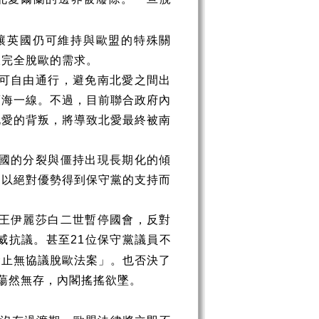
讓英國仍可維持與歐盟的特殊關
派完全脫歐的需求。
可自由通行，避免南北愛之間出
蘭海一線。不過，目前聯合政府內
北愛的背叛，將導致北愛最終被南
國的分裂與僵持出現長期化的傾
，以絕對優勢得到保守黨的支持而
王伊麗莎白二世暫停國會，反對
威抗議。甚至
位保守黨議員不
21
禁止無協議脫歐法案」。也否決了
蕩然無存，內閣搖搖欲墜。