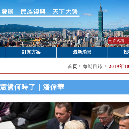
訂閱方案
最新消息
投
>
>
首頁
每期目錄
2019年1
震盪何時了｜潘偉華