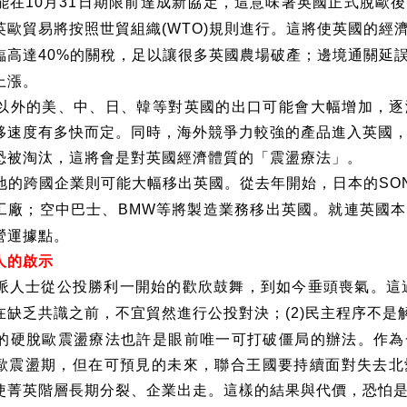
能在
月
日期限前達成新協定，這意味著英國正式脫歐後
10
31
英歐貿易將按照世貿組織
規則進行。這將使英國的經
(WTO)
臨高達
的關稅，足以讓很多英國農場破產；邊境通關延
40%
上漲。
以外的美、中、日、韓等對英國的出口可能會大幅增加，逐
移速度有多快而定。同時，海外競爭力較強的產品進入英國
恐被淘汰，這將會是對英國經濟體質的「震盪療法」。
地的跨國企業則可能大幅移出英國。從去年開始，日本的
SO
工廠；空中巴士、
等將製造業務移出英國。就連英國本
BMW
營運據點。
人的啟示
派人士從公投勝利一開始的歡欣鼓舞，到如今垂頭喪氣。這
在缺乏共識之前，不宜貿然進行公投對決；
民主程序不是
(2)
的硬脫歐震盪療法也許是眼前唯一可打破僵局的辦法。作為
歐震盪期，但在可預見的未來，聯合王國要持續面對失去北
使菁英階層長期分裂、企業出走。這樣的結果與代價，恐怕