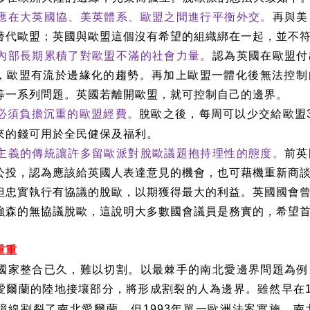
應在大英國協、美英體系、歐盟之間進行平衡外交。
再與美
替代歐盟；英國與歐盟這個沒有希望的組織綁在一起，並不
內部長期累積了對歐盟不滿的社會力量。
認為英國在歐盟付
，歐盟有流於邊緣化的趨勢。再加上歐盟一體化後無法控制
等一系列問題。英國若離開歐盟，就可控制自己的邊界。
必須負擔沉重的歐盟經費。
脫歐之後，每周可以少交給歐盟
來的錢可用於全民健保及福利。
主義的傳統讓許多留歐派對脫歐議題抱持理性的態度。
前英
公投，認為應該給英國人表達意見的機會，也可藉機重新商
但忠實執行有協議的脫歐，以期獲得最大的利益。英國國會
強森的無協議脫歐，這說明大多數國會議員是務實的，希望
重重
國家整合已久，難以切割。以最棘手的南北愛邊界問題為例
愛爾蘭的陸地接壤部分，將形成割裂的人為邊界。雖然早在
境線割裂了南北愛爾蘭，但
年單一歐洲法案實施，南
1993