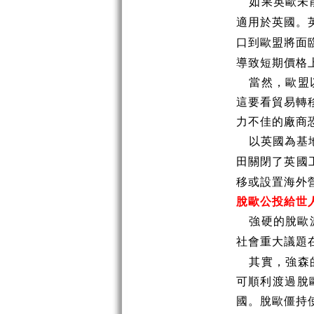
如果英歐未
適用於英國。
口到歐盟將面
導致短期價格
當然，歐盟
這要看貿易轉
力不佳的廠商
以英國為基
田關閉了英國
移或設置海外
脫歐公投給世
強硬的脫歐
社會重大議題
其實，強森
可順利渡過脫
國。脫歐僵持