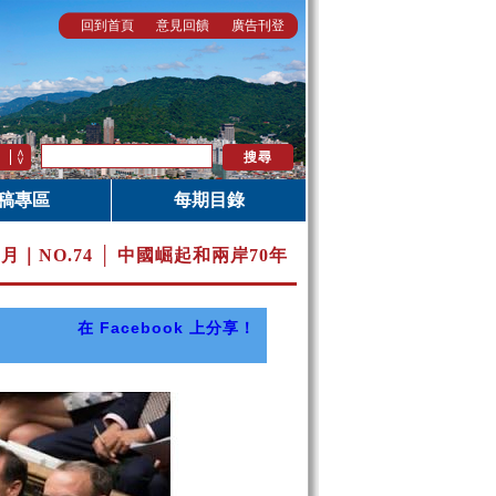
回到首頁
意見回饋
廣告刊登
稿專區
每期目錄
0月｜
NO.74 │ 中國崛起和兩岸70年
在 Facebook 上分享！