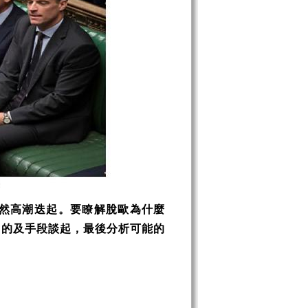
然高潮迭起。要瞭解脫歐為什麼
目的及手段談起，最後分析可能的
。