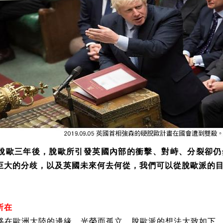
脫歐三年後，脫歐所引發英國內部的衝擊、對峙、分裂卻仍
巨大的分歧，以及英國未來何去何從，我們可以從脫歐派的
所在
移在歐洲大陸的邊緣，光榮而孤立。脫歐派的想法大致如下