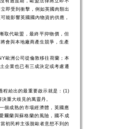
沒有過渡期，歐盟法律將立即不
濟立即受到衝擊，例如英國肉類出
誤可能影響英國國內物資的供應，
漸取代歐盟，最終平抑物價，但
，將會與本地廠商產生競爭，生產
歐洲公司從倫敦移往荷蘭；本
NY
土企業也已有三成決定或考慮遷
過程給出的最重要啟示就是：
(1)
解決重大歧見的萬靈丹。
一個成熟的市場經濟體，英國應
愛爾蘭與蘇格蘭的風險，國不成
是當初民粹主張脫歐者意想不到的