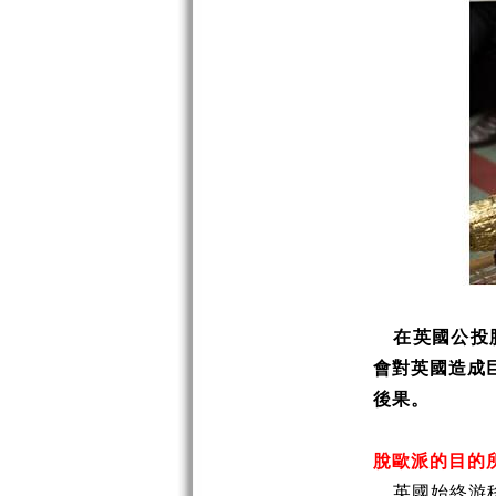
在英國公投
會對英國造成
後果。
脫歐派的目的
英國始終游