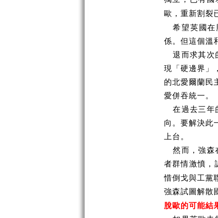
歐，重新割裂
希望英國在
係。但這個溫
退而求其次
現「硬邊界」
的北愛爾蘭民
愛併吞統一。
在過去三年
向。要解決此
上台。
然而，強森
者群情激憤，
惜倒戈與工黨
強森試圖解散
脫歐的可能結