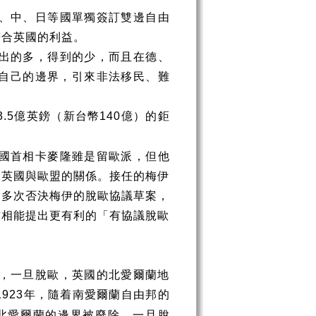
、中、日等國單獨簽訂雙邊自由
符合英國的利益。
出的多，得到的少，而且在德、
自己的邊界，引來非法移民、難
億英鎊（新台幣
億）的鉅
3.5
140
國首相卡麥隆雖是留歐派，但他
談英國與歐盟的關係。接任的梅伊
曾多次否決梅伊的脫歐協議草案，
首相能提出更有利的「有協議脫歐
，一旦脫歐，英國的北愛爾蘭地
年，隨着南愛爾蘭自由邦的
1923
北愛爾蘭的邊界被廢除。一旦脫