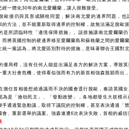
已經一體化
年的南北愛爾蘭，讓人很難接受。
30
脫歐後仍與其形成關稅同盟，解決南北愛的邊界問題，也
和的方法，並不能重新取得邊界的控制權，故無法滿足脫歐
的是所謂臨時性「邊境保障措施」。該措施讓南北愛爾蘭仍
，而將英國控制的硬邊界移至愛爾蘭島和蘇格蘭之間的愛爾
主統一黨認為，將北愛區別對待的措施，意味著聯合王國對
的僵局裡，沒有任何人能提出滿足各方的解決方案，導致英
一重大社會危機，使得看似強而有力的新首相強森脫穎而出
在擔任首相後想繞過議而不決的國會逕行脫歐，奏請英國女
認為是「搶劫民主」、「發動政變」，各地都發生大規模示
聯手通過緊急動議，取得下議院的控制權，甚至表決通過「
國會、重新選舉的議案。強森連遭
次表決失敗，首相的威信
6
果