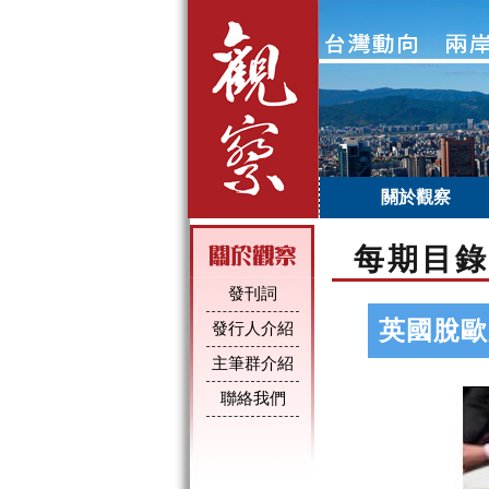
關於觀察
每期目錄
發刊詞
英國脫歐
發行人介紹
主筆群介紹
聯絡我們