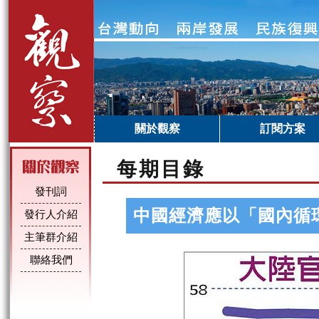
關於觀察
訂閱方案
每期目錄
發刊詞
中國經濟應以「國內循
發行人介紹
主筆群介紹
聯絡我們