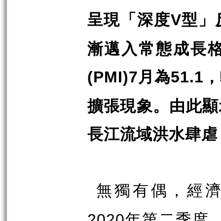
呈現「深度
型」
V
漸邁入常態成長
月為
，
(PMI)7
51.1
擴張現象。由此顯
長江流域洪水肆虐
無獨有偶，經
年第二季度
2020