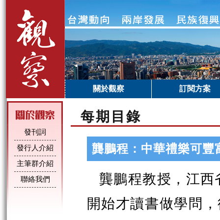
關於觀察
訂閱方案
每期目錄
發刊詞
龔鵬程：中華禮樂可豐
發行人介紹
主筆群介紹
龔鵬程教授，江西
聯絡我們
開始才讀書做學問，