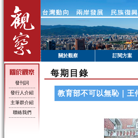
關於觀察
訂閱方案
每期目錄
發刊詞
教育部不可以無恥｜王
發行人介紹
主筆群介紹
聯絡我們