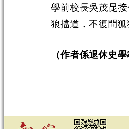
學前校長吳茂昆接
狼擋道，不復問狐
（作者係退休史學