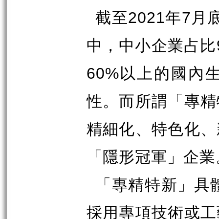
2021
7
截至
年
月
中，中小企業占比
60%
以上的國內
性。而所謂「專精
精細化、特色化、
「隱形冠軍」企業
「專精特新」具
採用專項技術或工