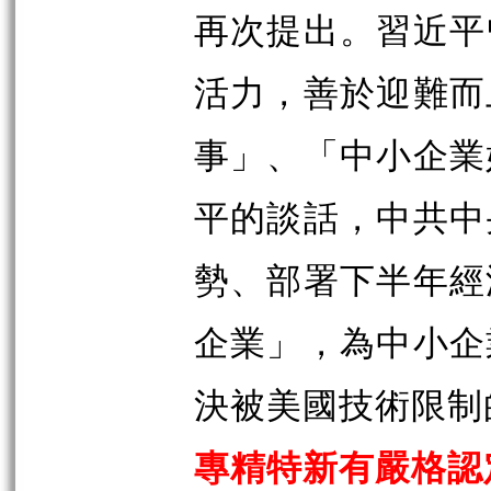
再次提出。習近平
活力，善於迎難而
事」、「中小企業
平的談話，中共中
勢、部署下半年經
企業」，為中小企
決被美國技術限制
專精特新有嚴格認