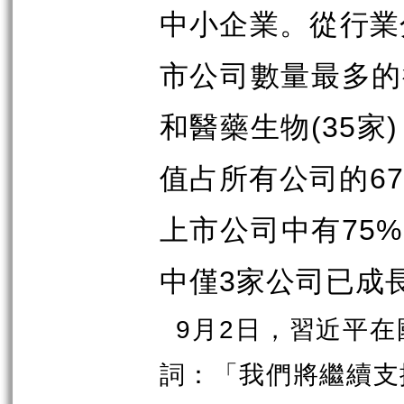
中小企業。從行業
市公司數量最多的
(35
)
和醫藥生物
家
6
值占所有公司的
75%
上市公司中有
3
中僅
家公司已成
9
月
2
日，習近平在
詞：「我們將繼續支