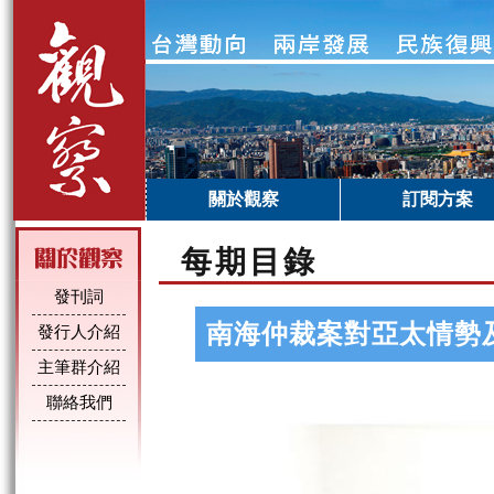
關於觀察
訂閱方案
每期目錄
發刊詞
南海仲裁案對亞太情勢
發行人介紹
主筆群介紹
聯絡我們