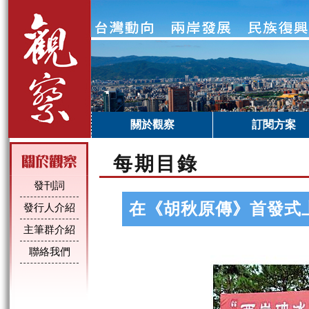
關於觀察
訂閱方案
每期目錄
發刊詞
在《胡秋原傳》首發式
發行人介紹
主筆群介紹
聯絡我們