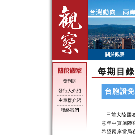
關於觀察
每期目錄
發刊詞
台胞證免
發行人介紹
主筆群介紹
聯絡我們
日前大陸國務
意年中實施陸
希望兩岸當局