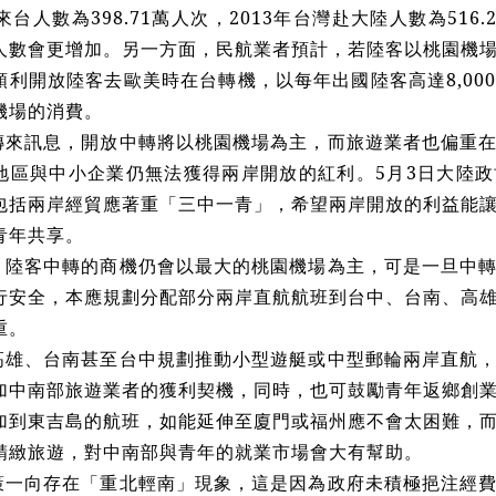
陸來台人數為398.71萬人次，2013年台灣赴大陸人數為516
人數會更增加。另一方面，民航業者預計，若陸客以桃園機
順利開放陸客去歐美時在台轉機，以每年出國陸客高達8,00
機場的消費。
傳來訊息，開放中轉將以桃園機場為主，而旅遊業者也偏重
地區與中小企業仍無法獲得兩岸開放的紅利。5月3日大陸
包括兩岸經貿應著重「三中一青」，希望兩岸開放的利益能
青年共享。
，陸客中轉的商機仍會以最大的桃園機場為主，可是一旦中
行安全，本應規劃分配部分兩岸直航航班到台中、台南、高
重。
高雄、台南甚至台中規劃推動小型遊艇或中型郵輪兩岸直航
加中南部旅遊業者的獲利契機，同時，也可鼓勵青年返鄉創
加到東吉島的航班，如能延伸至廈門或福州應不會太困難，
精緻旅遊，對中南部與青年的就業市場會大有幫助。
策一向存在「重北輕南」現象，這是因為政府未積極挹注經