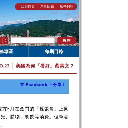
回到首頁
意見回饋
廣告刊登
稿專區
每期目錄
O.23 │ 美國為何「看好」蔡英文？
在 Facebook 上分享！
雙方5月在金門的「夏張會」上同
觀光、購物、餐飲等消費。但筆者
利。