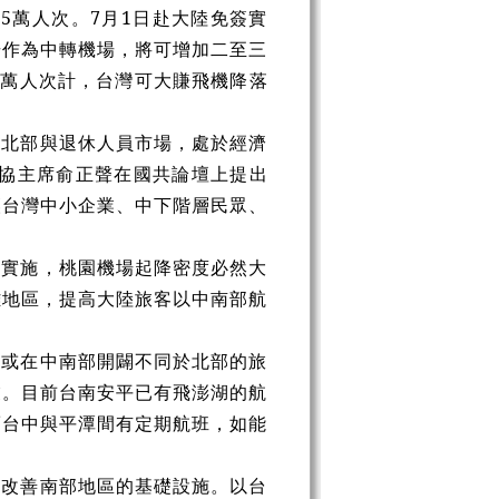
.25萬人次。7月1日赴大陸免簽實
場作為中轉機場，將可增加二至三
0萬人次計，台灣可大賺飛機降落
在北部與退休人員市場，處於經濟
政協主席俞正聲在國共論壇上提出
讓台灣中小企業、中下階層民眾、
轉實施，桃園機場起降密度必然大
雄地區，提高大陸旅客以中南部航
，或在中南部開闢不同於北部的旅
業。目前台南安平已有飛澎湖的航
而台中與平潭間有定期航班，如能
費改善南部地區的基礎設施。以台