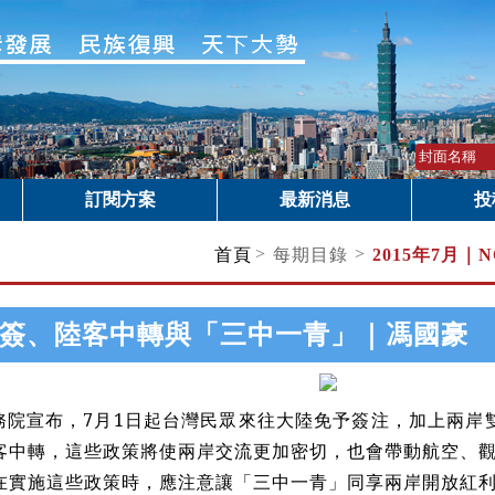
訂閱方案
最新消息
投
>
>
首頁
每期目錄
2015年7月｜
N
簽、陸客中轉與「三中一青」｜馮國豪
院宣布，7月1日起台灣民眾來往大陸免予簽注，加上兩岸
客中轉，這些政策將使兩岸交流更加密切，也會帶動航空、
在實施這些政策時，應注意讓「三中一青」同享兩岸開放紅