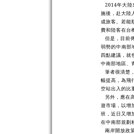
2014年大
施後，赴大陸
成旅客。若能
費和陸客在台
但是，目前
弱勢的中南部
四點建議，就
中南部地區、
筆者很清楚
幅提高，為飛
空站出入的比
另外，應在
遊市場，以增
班，近日又增
在中南部規劃
兩岸開放政