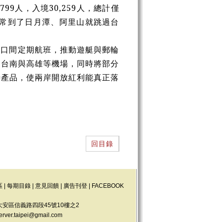
799人，入境30,259人，總計僅
常常到了日月潭、阿里山就跳過台
港口間定期航班，推動遊艇與郵輪
、台南與高雄等機場，同時將部分
特產品，使兩岸開放紅利能真正落
回目錄
區
|
每期目錄
|
意見回饋
|
廣告刊登
|
FACEBOOK
大安區信義路四段45號10樓之2
erver.taipei@gmail.com