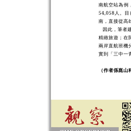
南航空站為例，
54,058
南，直接從高
因此，筆者
精緻旅遊；在
兩岸直航班機
實到「三中一
（作者係崑山