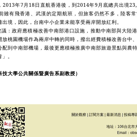
2013年7月18日直航香港後，到2014年9月底總共出境23,
人。目前雖有飛香港、武漢的定期航班，但旅客仍然不多，陸客
雄出境，因此，台南中小企業未能享受兩岸開放紅利。
建議：政府應積極改善中南部港口設施，推動中南部與大陸
開放桃園機場作為兩岸中轉的同時，撥出經費積極改善台中
分配到中南部機場，最後更應積極推廣中南部旅遊景點與農
青」。
科技大學公共關係暨廣告系副教授）
關於觀察
|
訂閱方案
|
最新消息
|
投稿專
地址：106台北市
Email：
obs