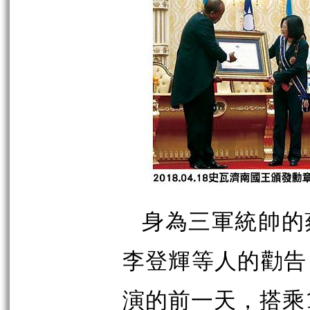
身為三軍統帥的
李登輝等人的勸告
演的前一天，搭乘