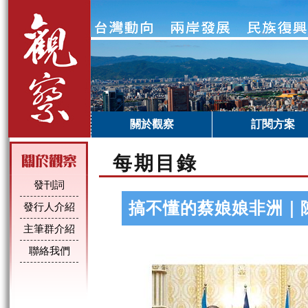
關於觀察
訂閱方案
每期目錄
發刊詞
搞不懂的蔡娘娘非洲｜
發行人介紹
主筆群介紹
聯絡我們