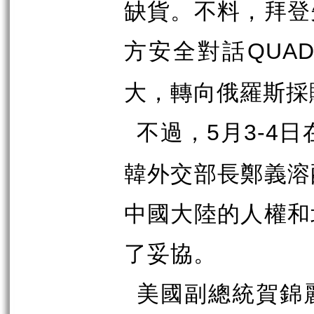
缺貨。不料，拜登
方安全對話
QUA
大，轉向俄羅斯採
不過，
月
日
5
3-4
韓外交部長鄭義溶
中國大陸的人權和
了妥協。
美國副總統賀錦