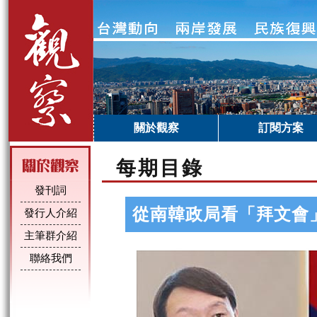
關於觀察
訂閱方案
每期目錄
發刊詞
從南韓政局看「拜文會
發行人介紹
主筆群介紹
聯絡我們