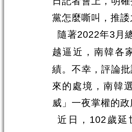
日記者會上，明確
黨怎麼嘶叫，推諉
隨著
年
月
2022
3
越逼近，南韓各
績。不幸，評論批
來的處境，南韓
威」一夜掌權的政
近日，
歲延
102