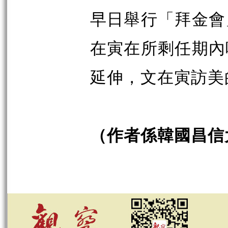
早日舉行「拜金會
在寅在所剩任期內
延伸，文在寅訪美
（作者係韓國昌信