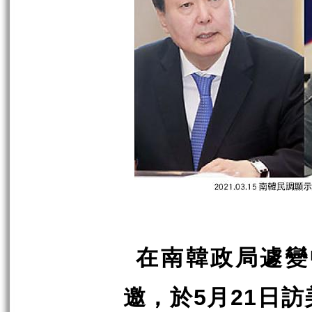
在南韓政局遽變
邀，於
月
日訪
5
21