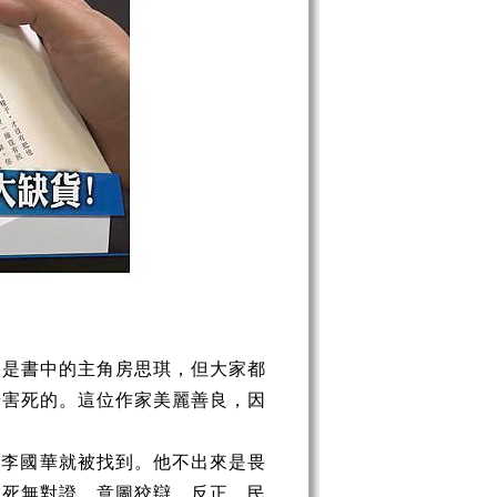
不是書中的主角房思琪，但大家都
華害死的。這位作家美麗善良，因
快李國華就被找到。他不出來是畏
成死無對證，意圖狡辯。反正，民