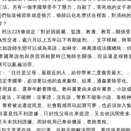
正法。另有一個李國華受不了壓力，自殺了，害死他的女子
我們知道補習班就是狼穴，狼師以化名潛伏在裡面，對清純
管？
。刑法228條規定「對於因親屬、監護、教養、教育…關係
為性交者，處六月以上五年以下有期徒刑。」文字模糊，簡
比如說師生戀可以成為美談，如林全、林萬億或法國總統；
李國華說他與房思琪相愛時已無師生關係，但這還是很難
就可以亂倫治罪。
說：「往往是父母，最親近的人，給你帶來二度傷害最大。
認定李國華，必須要以他的血來獻祭。結果，通姦要除罪化
要用真名、選舉年齡要降低、教科書要由未成年審查，小說
無違法，不能辦，沒事證，沒告訴，警察不能靠小說、靠精
，警察被迫遵從民意、社會觀感而玩起寶可夢，也必須加入
但還是找不到證據，只好找父母出來提證，又去偵訊閨密多
至今未找到證據。而財稅局已奉命獵巫，查賄查稅。
不知文革還在搞。但記著，自殺不能解決問題，要找張老師喲