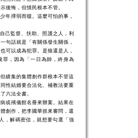
表示後悔，但憤民根本不管。
的少年擇弱而噬。這麼可怕的事，
受自己監督、扶助、照護之人，利
單一句話就是「有關係發生關係，
但也可以成為犯罪。是狼還是人，
脫罪，因為「一日為師，終身為
」但續集的集體創作群根本不管這
、同性結婚要合法化、補教法要重
成了六法全書。
神病或殯儀館名冊來辦案。結果在
集體創作，把李國華抓來審問，還
人，解碼密信，就想要勾選「強
。