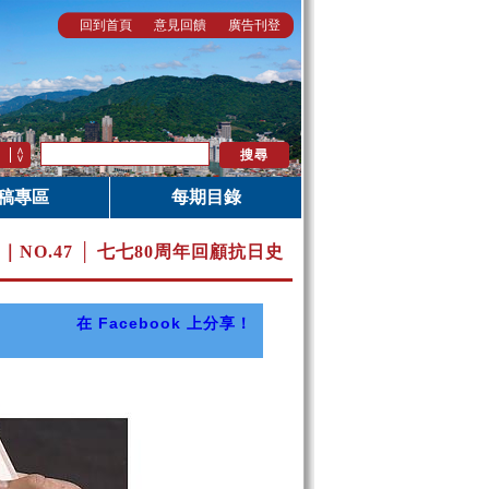
回到首頁
意見回饋
廣告刊登
稿專區
每期目錄
月｜
NO.47 │ 七七80周年回顧抗日史
在 Facebook 上分享！