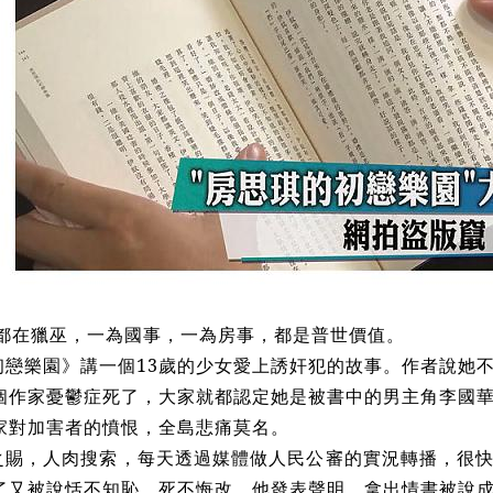
都在獵巫，一為國事，一為房事，都是普世價值。
初戀樂園》講一個13歲的少女愛上誘奸犯的故事。作者說她
個作家憂鬱症死了，大家就都認定她是被書中的男主角李國
家對加害者的憤恨，全島悲痛莫名。
之賜，人肉搜索，每天透過媒體做人民公審的實況轉播，很
了又被說恬不知恥，死不悔改。他發表聲明，拿出情書被說