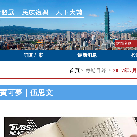
訂閱方案
最新消息
投
>
>
首頁
每期目錄
2017年7
寶可夢｜伍思文