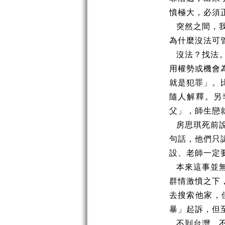
憤極大，必須
突然之間，
為什麼沒法可
沒法？找法
用權勢或機會
就是犯罪」。
隨人解釋。另
父」，師生戀
房思琪死前
句話，他們只
設、老師一定
本來這事並
群情激憤之下
去搜索他家，
暴」起訴，但
不到台灣，