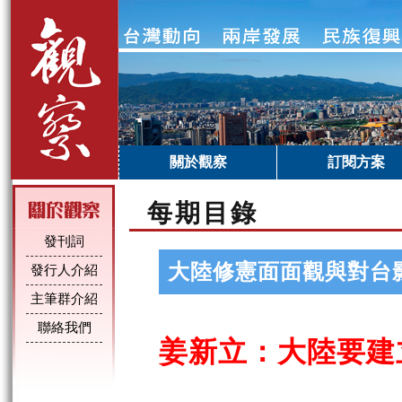
關於觀察
訂閱方案
每期目錄
發刊詞
大陸修憲面面觀與對台影
發行人介紹
主筆群介紹
聯絡我們
姜新立：大陸要建