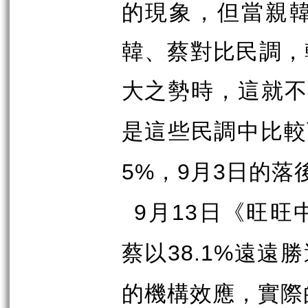
的現象，但當親
韓、蔡對比民調，
大之勢時，這就
是這些民調中比較
，
月
日的落
5%
9
3
月
日《旺旺
9
13
蔡以
遠遠勝
38.1%
的機構效應，實際