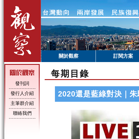
關於觀察
訂閱方案
每期目錄
發刊詞
2020還是藍綠對決｜朱
發行人介紹
主筆群介紹
聯絡我們