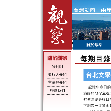
關於觀察
每期目錄
發刊詞
台北文學
發行人介紹
主筆群介紹
記憶中春日的台
聯絡我們
築靜靜地佇立在
裡依舊說著往日
下劃過一道道金