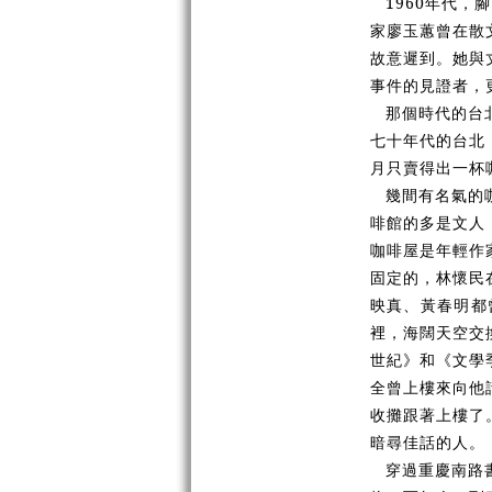
1960年代
家廖玉蕙曾在散
故意遲到。她與
事件的見證者，
那個時代的台
七十年代的台北
月只賣得出一杯
幾間有名氣的
啡館的多是文人
咖啡屋是年輕作
固定的，林懷民
映真、黃春明都
裡，海闊天空交
世紀》和《文學
全曾上樓來向他
收攤跟著上樓了
暗尋佳話的人。
穿過重慶南路