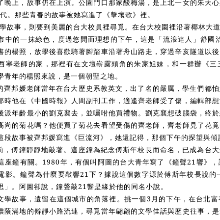
了晚上，故事仍在上演。公園門口那家酸梅湯，是上北一女的朱天心
0年代。那些青春的故事被她寫進了《擊壤歌》裡。
的文學故事，則要到美麗的台大校員裡尋覓。在台大校園裡沿著椰林大
市中的一抹綠色，度過悠閒而理想的下午，這是「流浪達人」舒國治
書的楊照，放學後喜歡騎著腳踏車沿著舟山路走，穿過辛亥隧道以後
西寧老師的家，那裡有在文壇嶄露頭角的朱家姐妹，和一群辦《三
學青年的楊照來說，是一個朝聖之地。
的齊邦媛老師當年在台大歷史系教英文，出了名的嚴厲，學生們都怕
那時他在《中國時報》人間副刊工作，適逢齊老師受了傷，編輯部想
後派年齡最小的劉克襄去，並囑咐他買禮物。劉克襄想破腦袋，終於
高尚的菊花嗎？他便買了菊花去看望受傷的齊老師，齊老師見了花竟
這段故事被齊邦媛寫進《巨流河》，她還記得，那個下午的探望與傾
前，傅鐘靜靜地敲著。這座鐘為紀念傅斯年校長而命名，已成為台大
這座鐘有關。1980年，有個叫阿圖的台大青年寫了《鐘聲21響》
電影。鐘聲為什麼要敲響21下？據說這個數字源於傅斯年校長說的
思」。阿圖卻說，鐘聲敲21響是緣於他的同名小說。
文學故事，遺留在這個城市的角落裡。挑一個3月的下午，在台北富
濃蔭滿地的僻靜小路流連，尋覓當年翩翩的文學佳話與歷史往事，是