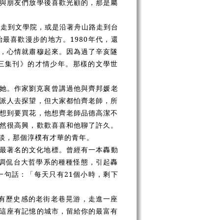
與朋友們放學後喜歡光顧的，那是屬
道走到文學院，或是沿著舟山路走到台
最喜歡漫步的地方。1980年代，還
，心情就肅穆起來。因為過了辛亥隧
三集刊》的才情少年。那樣的文學世
她。作家劉克襄曾講過他與齊邦媛老
派人去探望，但大家都怕齊老師，所
想到要買花，他想齊老師品德高潔不
然很高興，歡歡喜喜和他聊了許久。
談，那個淳樸有才華的青年。
最著名的文化地標。曾經有一本轟動
，調侃台大哲學系的種種怪態，引起轟
一句話：「每天只有21個小時，剩下
有歷史感的老街老巷晃游，走進一座
這座有記憶的城市，留給你的最富有