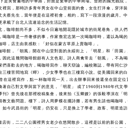
，腳下是美食遍地的中華路，對面是繁華的中華商場。曾經的國光戲院
文裡寫，那時許多青年男女在中山堂前面約會，女生打洋傘，穿洋裝
丈夫蔡先生，當年便是在這裡初會，相約，寫下一段浪漫的歲月。中
更承載了台北人流連追念的生活記憶。
北，咖啡館尚不多，不似今日遍地開花隱於城市的街尾巷角，供人們
，喝咖啡是一件奢侈的事，作家詹宏志第一次喝咖啡時，還以為喝的
咖啡，店主由衷感歎：「好似在蒙古草原上賣咖啡」。
咖啡館，「朝風」開在中山堂對面的永綏街上，「明星」和「田園」
，因此這幾間咖啡館頗有人文色彩。詩人商禽常去「朝風」，不為喝
家們喜歡去的地方，喝咖啡寫作，聊天辯論，編校雜誌，帶有同仁沙
在三樓苦悶地寫《蟬》，少女季季也在三樓寫小說。從美國回來的白
曾在這裡寫作，點一杯咖啡寫一天，出去辦事回來後還坐在固定位
換著自己對文學與當下的意見，「明星」 成了1960到1980年代
季刊》曾先後在那裡校稿集會，後來拍《玉卿嫂》的張毅導演在「明
請教文藝問題。樓下，詩人周夢蝶在擺詩攤，若有男生請他喝咖啡，
。如今武昌街的「明星」仍安在，只是換上了學者、政客、明星造訪
書店街，二二八公園裡男女老少在悠閑散步，這裡是以前的新公園，