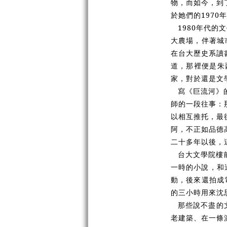
物，而如今，到
於她們的197
1980年代
大農場，伴著城
在台大歷史系讀
道，那裡便是朱
家，對於還是文
寫《巨流河》
師的一段往事：
以相互推托，最
阿，不正如品德
二十多年以後，
台大文學院樓
一時的小說，和
動，後來還拍成
的三小時用來沈
那些說不盡的
老建築、在一條