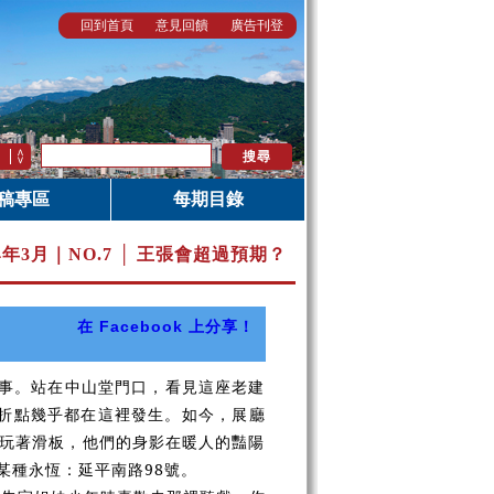
回到首頁
意見回饋
廣告刊登
稿專區
每期目錄
14年3月｜
NO.7 │ 王張會超過預期？
在 Facebook 上分享！
事。站在中山堂門口，看見這座老建
折點幾乎都在這裡發生。如今，展廳
玩著滑板，他們的身影在暖人的豔陽
某種永恆：延平南路98號。