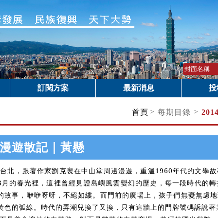
訂閱方案
最新消息
投
>
>
首頁
每期目錄
20
漫遊散記｜黃懸
北，跟著作家劉克襄在中山堂周邊漫遊，重溫1960年代的文學故
3月的春光裡，這裡曾經見證島嶼風雲變幻的歷史，每一段時代的轉
的故事，咿咿呀呀，不絕如縷。而門前的廣場上，孩子們無憂無慮地
黃色的弧線。時代的弄潮兒換了又換，只有這牆上的門牌號碼訴說著