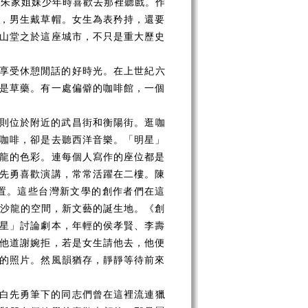
，朱家姐妹少年時喜歡去那裡聽戲。作
，男生戴草帽。女生為表矜持，還要
山堂之於這座城市，不只是重大歷史
享受休憩閒話的好時光。在上世紀六
是草藥。有一處偏僻的咖啡館，一個
則位於附近的武昌街和衡陽街。逛咖
咖啡，卻是去聽西洋音樂。「明星」
龍的色彩。連每個人寫作的座位都是
先勇喜歡演講，常常活躍在二樓。陳
置。這些台灣新文學的創作者們在這
文學沙龍的空間，新文藝的誕生地。《創
星」討論劇本，年輕的侯孝賢、李壽
他道謝婉拒，若是女生請他去，他便
的照片。然風韻猶存，靜靜等待前來
白先勇筆下的同志們曾在這裡流連獵