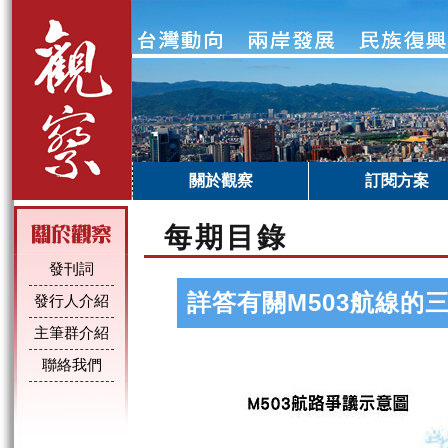
關於觀察
訂閱方案
每期目錄
發刊詞
詳答有關M503航線的
發行人介紹
主筆群介紹
聯絡我們