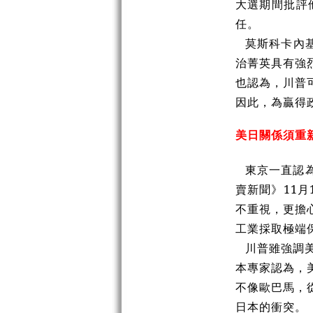
大選期間批評
任。
莫斯科卡內
治菁英具有強
也認為，川普
因此，為贏得
美日關係須重
東京一直認
賣新聞》11
不重視，更擔
工業採取極端
川普雖強調
本專家認為，
不像歐巴馬，
日本的衝突。