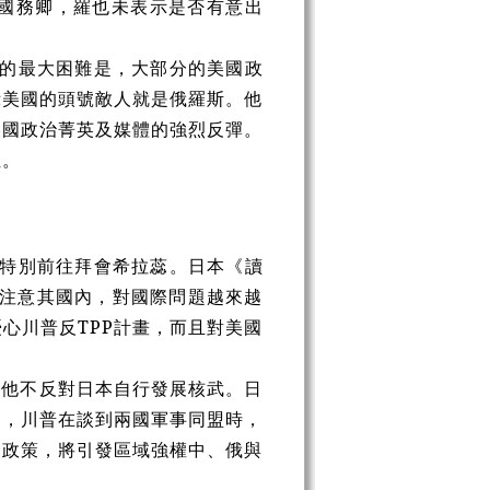
國務卿，羅也未表示是否有意出
展的最大困難是，大部分的美國政
示美國的頭號敵人就是俄羅斯。他
美國政治菁英及媒體的強烈反彈。
位。
還特別前往拜會希拉蕊。日本《讀
只注意其國內，對國際問題越來越
心川普反TPP計畫，而且對美國
此他不反對日本自行發展核武。日
是，川普在談到兩國軍事同盟時，
交政策，將引發區域強權中、俄與