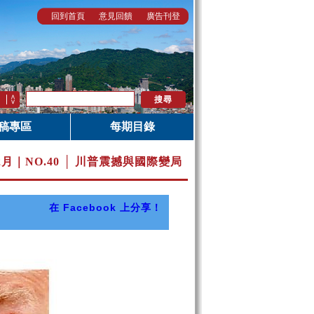
回到首頁
意見回饋
廣告刊登
稿專區
每期目錄
12月｜
NO.40 │ 川普震撼與國際變局
在 Facebook 上分享！