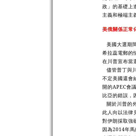
政」的基礎上
主義和極端主
美俄關係正常
美國大選期
希拉蕊電郵的
在川普宣布當
儘管普丁與
不定美國還會
開的APEC
比亞的錯誤，
關於川普的外
此人向以法律見
對伊朗採取強
因為2014