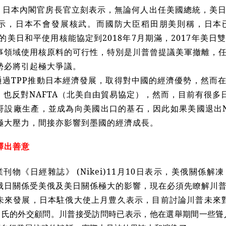
，日本內閣官房長官立刻表示，無論何人出任美國總統，美
示，日本不會發展核武。而國防大臣稻田朋美則稱，日本
訂的美日和平使用核能協定到2018年7月期滿，2017年美
事領域使用核原料的可行性，特別是川普曾提議美軍撤離，
勢必將引起極大爭議。
通過TPP推動日本經濟發展，取得對中國的經濟優勢，然而
，也反對NAFTA（北美自由貿易協定），然而，目前有很多
哥設廠生產，並成為向美國出口的基石，因此如果美國退出N
極大壓力，間接亦影響到墨國的經濟成長。
釋出善意
刊物《日經雜誌》 (Nikei)11月10日表示，美俄關係
俄日關係受美俄及美日關係極大的影響，現在必須先瞭解川
未來發展，日本駐俄大使上月
豊
久表示，目前討論川普未來
川氏的外交顧問。川普接受訪問時已表示，他在選舉期間一些聳