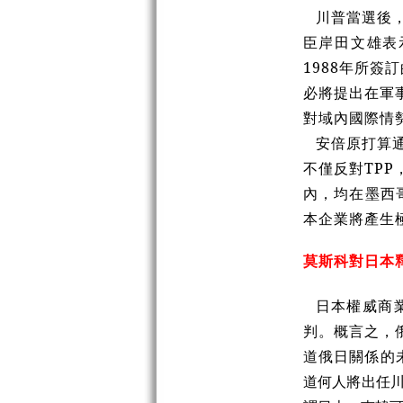
川普當選後
臣岸田文雄表
1988年所簽
必將提出在軍
對域內國際情
安倍原打算
不僅反對TPP
內，均在墨西
本企業將產生
莫斯科對日本
日本權威商業
判。概言之，
道俄日關係的
道何人將出任