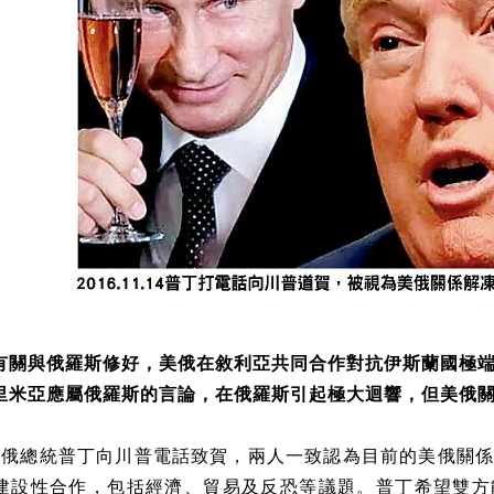
有關與俄羅斯修好，美俄在敘利亞共同合作對抗伊斯蘭國極
里米亞應屬俄羅斯的言論，在俄羅斯引起極大迴響，但美俄
日，俄總統普丁向川普電話致賀，兩人一致認為目前的美俄關
建設性合作，包括經濟、貿易及反恐等議題。普丁希望雙方