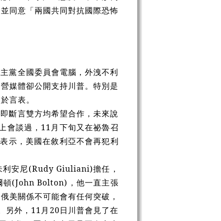
，並同意「兩國共同對抗國際恐怖
民主黨全國委員會電腦，外洩不利
國營媒體卻公開支持川普。特別是
溢於言表。
立即斷言雙方均希望合作，未來說
上會談過，
11月下旬又在祕魯召
者表示，美國在敘利亞不會再犯利
Rudy Giuliani)擔任，
hn Bolton)，他一直主張
，俄美關係不可能會有任何突破，
。另外，11月20日川普會見了在