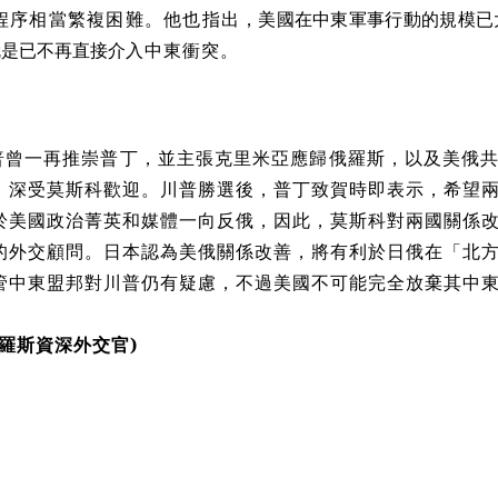
程序相當繁複困難。他也指出
，美國在中東軍事行動的規模已
就是已不再直接介入
中東衝突。
普曾一再推崇普丁，並主張克里米亞應歸俄羅斯，以及美俄
論，深受莫斯科歡迎。川普勝選後，普丁致賀時即表示，希望
於美國政治菁英和媒體一向反俄，因此，莫斯科對兩國關係
的外交顧問。日本認為美俄關係改善，將有利於日俄在「北
管中東盟邦對川普仍有疑慮，不過美國不可能完全放棄其中
羅斯資深外交官)