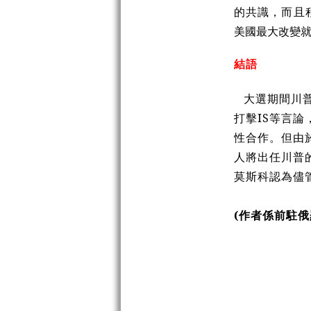
的共識，而且
美國最大改變
結語
大選期間川
打擊IS等言
性合作。但由
人將出任川普
莫斯科認為儘
(作者係前駐俄