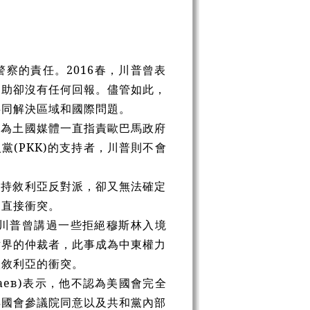
察的責任。2016春，川普曾表
協助卻沒有任何回報。儘管如此，
共同解決區域和國際問題。
因為土國媒體一直指責歐巴馬政府
黨(PKK)的支持者，川普則不會
支持敘利亞反對派，卻又無法確定
的直接衝突。
，川普曾講過一些拒絕穆斯林入境
世界的仲裁者，此事成為中東權力
入敘利亞的衝突。
аев)
表示，他不認為美國會完全
得國會參議院同意以及共和黨內部