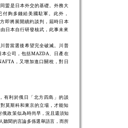
日同盟是日本外交的基礎。外務大
已付夠多錢給美國駐軍。此外，
日雙方即將展開續約談判，屆時日本
任由日本自行研發核武，此事未來
在川普當選後希望完全破滅。川普
日本公司，包括MAZDA、日產在
AFTA，又增加進口關稅，對日
解凍，有利於俄日「北方四島」的談
普對莫斯科和東京的立場，才能知
對俄政策似為
時尚早，況且還須知
人聽聞的言論多係選舉語言，而所