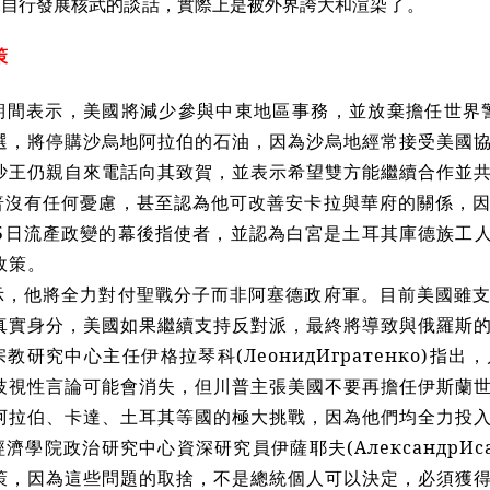
可自行發展核武的談話，實際上是被外界誇大和渲
染了。
策
期間表示，美國將減少參與中東地區事務，並放棄擔任世界警
選，將停購沙烏地阿拉伯的石油，因為沙烏地經常接受美國
沙王仍親自來電話向其致賀，並表示希望雙方能繼續合作並
普沒有任何憂慮，甚至認為他可改善安卡拉與華府的關係，
15日流產政變的幕後指使者，並認為白宮是土耳其庫德族工人
政策。
示，他將全力對付聖戰分子而非阿塞德政府軍。目前美國雖
真實身分，美國如果繼續支持反對派，最終將導致與俄羅斯
宗教研究中心主任伊格拉琴科(
ЛеонидИгратенко
)指出
歧視性言論可能會消失，但川普主張美國不要再擔任伊斯蘭
阿拉伯、卡達、土耳其等國的極大挑戰，因為他們均全力投
經濟學院政治研究中心資深研究員伊薩耶夫
(АлександрИс
策，因為這些問題的取捨，不是總統個人可以決定，必須獲