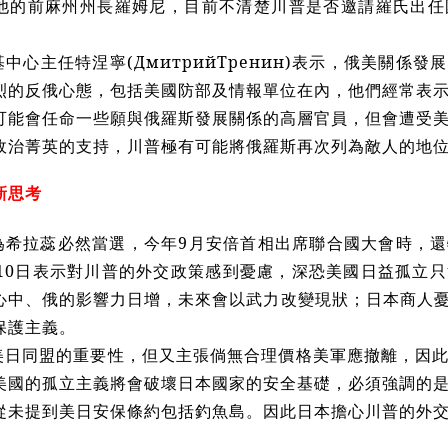
他的前麻州州長羅姆尼，目前不清楚川普是否邀請羅氏出任
基中心主任特涅寧(
ДмитрийТренин
)表示，俄美關係發
烈的反俄心態，包括美國防部及情報單位在內，他們經常表
可能會任命一些願與俄羅斯發展關係的高層官員，但會遭受
政治菁英的支持，川普極有可能將俄羅斯再次列為敵人的地
新思考
為希拉蕊必然當選，今年9月安倍首相出席聯合國大會時，
月10日表示對川普的外交政策感到憂慮，深恐美國日益孤立
心中、俄的影響力日增，未來會以武力改變現狀；日本商人憂
保護主義。
美日同盟的重要性，但又主張倘無合理價格美軍應撤離，因
美國的孤立主義將會破壞日本國家的安全基礎，必須強調的
從未提到美日安保條約包括釣魚島。因此日本擔心川普的外