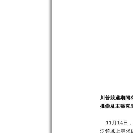
川普競選期間
推崇及主張克
11月14
泛領域上尋求