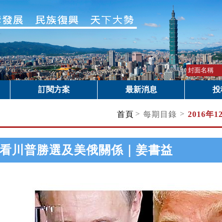
訂閱方案
最新消息
投
>
>
首頁
每期目錄
2016年
看川普勝選及美俄關係｜姜書益