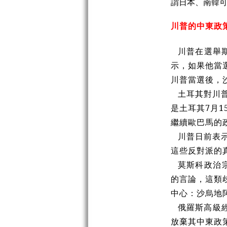
謂日本、南韓
川普的中東政
川普在選舉
示，如果他當
川普當選後，
土耳其對川
是土耳其7月
繼續歐巴馬的
川普日前表
這些反對派的
莫斯科政治
的言論，這類
中心：沙烏地
俄羅斯高級
放棄其中東政