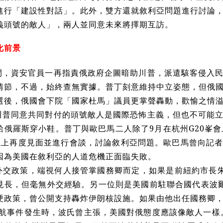
進行「建設性對話」。此外，雙方還就敘利亞問題進行討論
義頭號的敵人」，兩人並同意未來將擇期互訪。
化前景
間，資安官員一再指責俄政府企圖暗助川普，派遣駭客侵入
情節，不過，始終查無實據。普丁刻意維持中立姿態，但俄
選後，俄國會下院「國家杜馬」議員更掌聲轟動，歡愉之情
川普同意共同對付的頭號敵人是國際恐怖主義，但也不可能
給俄羅斯穿小鞋。普丁與歐巴馬二人除了9月在杭州G20
峯
會
會議上再度見面並進行會談，討論敘利亞問題。歐巴馬曾向記
因為美國在敘利亞的人道危機正面臨失敗。
交政策，端視何人接管掌國務卿而定，如果是前紐約市長朱利安尼(
長，但毫無外交經驗。另一位則是美國前駐聯合國代表波爾頓(Jo
硬政策，曾公開支持轟炸伊朗核設施。如果由他出任國務卿
年馬航事件發生時，波氏曾主張，美國對俄態度應該像敵人一樣