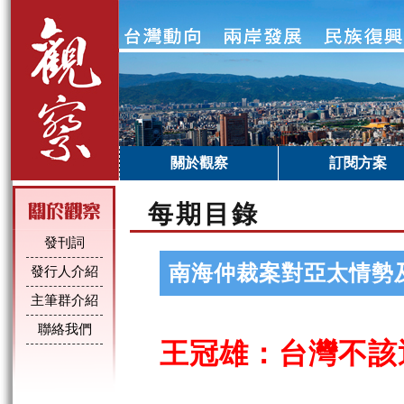
關於觀察
訂閱方案
每期目錄
發刊詞
南海仲裁案對亞太情勢及
發行人介紹
主筆群介紹
聯絡我們
王冠雄：台灣不該