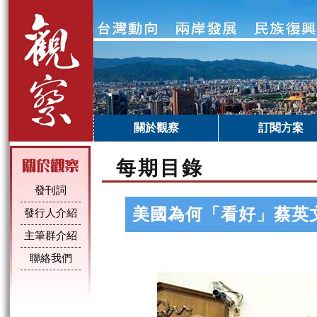
關於觀察
訂閱方案
每期目錄
發刊詞
美國為何「看好」蔡英
發行人介紹
主筆群介紹
聯絡我們