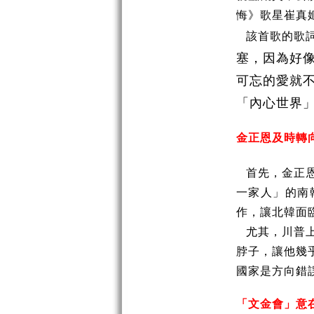
悔
》
歌星崔真
該首歌的歌
塞，因為好
可忘的愛就
「內心世界
金正恩及時轉
首先，金正
一家人」的南
作，讓北韓面
尤其，川普
脖子，讓他幾
國家是方向錯
「文金會」意