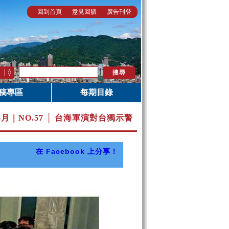
回到首頁
意見回饋
廣告刊登
稿專區
每期目錄
5月｜
NO.57 │ 台海軍演對台獨示警
在 Facebook 上分享！