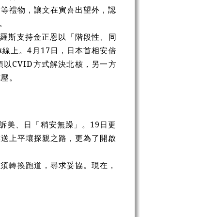
度等禮物，讓文在寅喜出望外，認
。
俄羅斯支持金正恩以「階段性、同
線上。4月17日，日本首相安倍
以CVID方式解決北核，另一方
施壓。
訴美、日「稍安無躁」。19日更
族送上平壤探親之路，更為了開啟
必須轉換跑道，尋求妥協。現在，