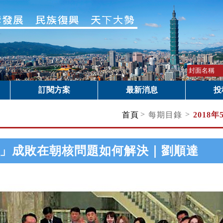
訂閱方案
最新消息
投
>
>
首頁
每期目錄
2018年
」成敗在朝核問題如何解決｜劉順達