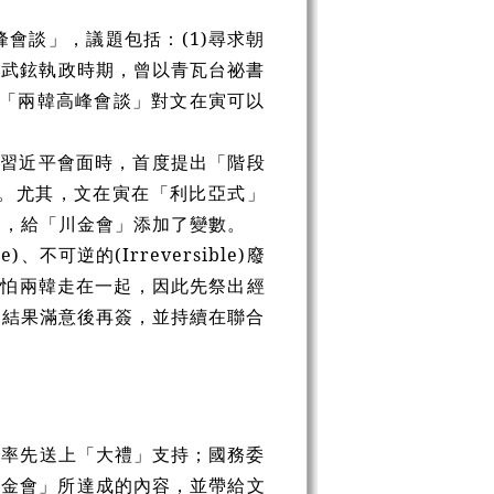
峰會談」，議題包括：(1)尋求朝
在盧武鉉執政時期，曾以青瓦台祕書
次「兩韓高峰會談」對文在寅可以
與習近平會面時，首度提出「階段
。尤其，文在寅在「利比亞式」
」，給「川金會」添加了變數。
、不可逆的(Irreversible)廢
美國深怕兩韓走在一起，因此先祭出經
」結果滿意後再簽，並持續在聯合
陸率先送上「大禮」支持；國務委
習金會」所達成的內容，並帶給文