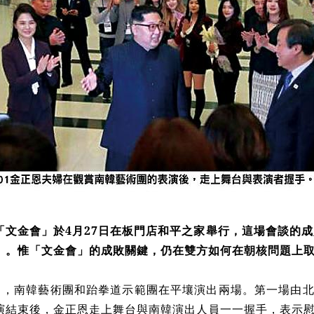
「文金會」於4月27日在板門店和平之家舉行，這場會談的成
」。惟「文金會」的成敗關鍵，仍在雙方如何在朝核問題上
3日，南韓藝術團和跆拳道示範團在平壤演出兩場。第一場由
演結束後，金正恩走上舞台與南韓演出人員一一握手，表示