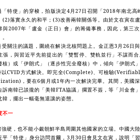
「特使」的穿梭，拍版決定4月27日召開「2018年南北高
；(2)落實永久的和平；(3)改善兩韓關係等。由於文在寅
參與2007年「盧金（正日）會」的籌備事務，因此，第三
」。
最受關注的議題，圍繞在解決北核問題上。金正恩3月26日
主張，與習近平先前提出的「雙暫停、雙軌並行」不謀而合
廢核）或「伊朗式」（逐步性完全廢核）中，傾向「伊朗式
VID方式解決。即完全(Complete)、可檢驗(Verifiable)
learization)，要在6個月或1年內一次解決完畢。其間，
告訴南韓已談攏的「美韓FTA協議」擱置不簽，等「川金會
北韓，擺出一幅毫無退讓的姿態。
度不一
何強硬，也不能小覷朝鮮半島周圍其他國家的立場。中國大
近平「特使」身分訪問首爾，
3月30日會見文在寅，說明「