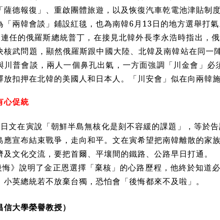
「薩德報復」、重啟團體旅遊，以及恢復汽車乾電池津貼制
為「兩韓會談」鋪設紅毯，也為南韓6月13日的地方選舉打氣
，剛連任的俄羅斯總統普丁，在接見北韓外長李永浩時指出，
決核武問題，顯然俄羅斯跟中國大陸、北韓及南韓站在同一陣
與川普會談，兩人一個鼻孔出氣，一方面強調「川金會」必須
釋放扣押在北韓的美國人和日本人。「川安會」似在向兩韓
有心促統
17日文在寅說「朝鮮半島無核化是刻不容緩的課題」，等於告
島應宣布結束戰爭，走向和平。文在寅希望把南韓離散的家
濟及文化交流，要把首爾、平壤間的鐵路、公路早日打通。
後悔》說明了金正恩選擇「棄核」的心路歷程，他終於知道
，小英總統若不放棄台獨，恐怕會「後悔都來不及啦」。
昌信大學榮譽教授）