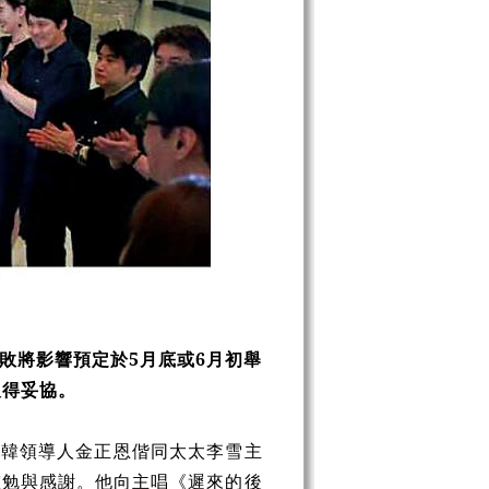
敗將影響預定於5月底或6月初舉
取得妥協。
北韓領導人金正恩偕同太太李雪主
慰勉與感謝。他向主唱
《
遲來的後