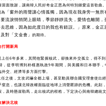
姬當面致謝，讓南韓人民好奇金正恩為何特別鍾愛這首歌曲
詞為
「窗外的雨聲讓心情孤獨，因為現在我身旁一無所
像要流淚悄悄閉上眼睛，季節靜靜流失，愛情也離開，
不去思維，因為如此度日的我也有錯誤。」
原來，金正
的期待。
」及對「文金會」
向打開新局
恩上任6年多來，其間他緊握核武，卻換來外交孤立，得不
韓，從李明博到朴槿惠執政9年期間，與美國和日本聯手，
臨外交、經濟等多方面打擊。
上任之後，文攻武嚇全都上場，甚至動員聯合國安理會使出
乎窒息，也讓北韓政權面臨從地球上消聲匿跡的危機。此刻
誤，及時懸崖勒馬，走出核武的桎梏，下定決心與南韓總統
在解決北核