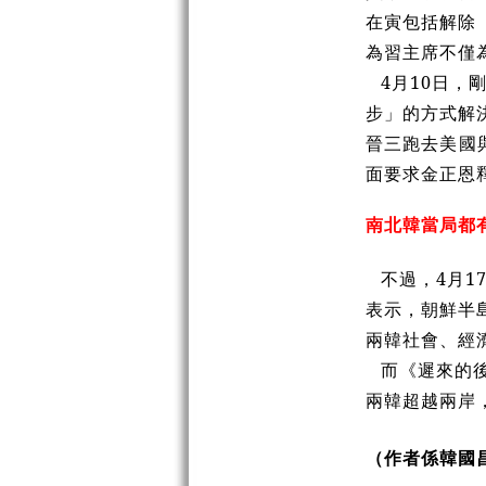
在寅包括解除
為習主席不僅
4月10日
步」的方式解
晉三跑去美國
面要求金正恩
南北韓當局都
不過，4月
表示，朝鮮半
兩韓社會、經
而《遲來的
兩韓超越兩岸
（作者係韓國