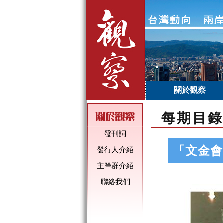
關於觀察
每期目錄
發刊詞
「文金會
發行人介紹
主筆群介紹
聯絡我們