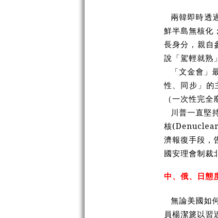
兩韓即時透過
鮮半島無核化
長身分，親自
說「駕輕就熟
「文金會」
性、同步」的
（一次性完全
川普一直堅持以C
核(Denuc
濟報復手段，
國安理會制裁
中、俄、日態
無論美國如
員楊潔
篪
以習