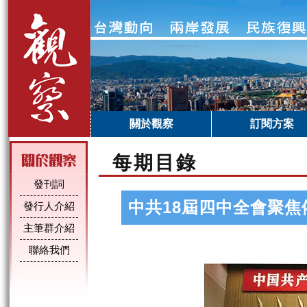
關於觀察
訂閱方案
每期目錄
發刊詞
中共18屆四中全會聚
發行人介紹
主筆群介紹
聯絡我們