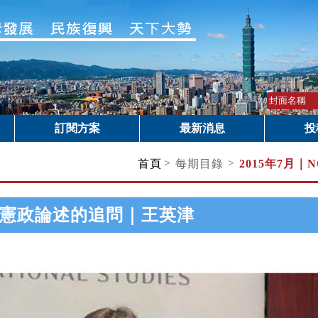
訂閱方案
最新消息
投
>
>
首頁
每期目錄
2015年7月｜
N
憲政論述的追問｜王英津