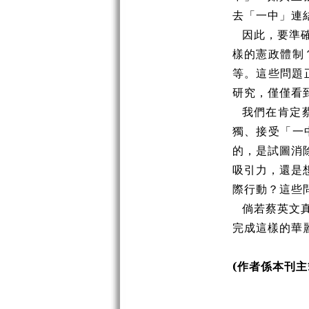
去「一中」連
因此，要準
樣的憲政體制
等。這些問題
研究，僅僅看
我們在肯定
獨、接受「一
的，是試圖消
吸引力，還是
際行動？這些
倘若蔡英文
完成這樣的華
(作者係本刊