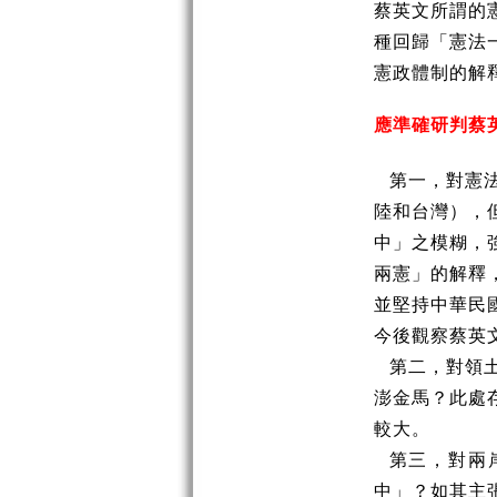
蔡英文所謂的
種回歸「憲法
憲政體制的解
應準確研判蔡
第一，對憲
陸和台灣），
中」之模糊，
兩憲」的解釋
並堅持中華民
今後觀察蔡英
第二，對領
澎金馬？此處
較大。
第三，對兩
中」？如其主