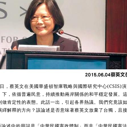
3日，蔡英文在美國華盛頓智庫戰略與國際研究中心(CSIS
」下，依循普遍民意，持續推動兩岸關係的和平穩定發展。
制做肯定性的表態。此話一出，引起各界熱議。我們究竟該
演繹解釋的方向？該論述是否意味著蔡英文放棄了台獨，且
新論述中的用詞是「中華民國憲政體制」而非「中華民國憲