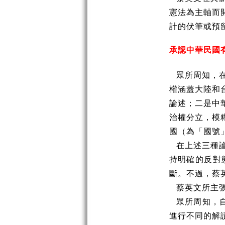
憲法為主軸而
計的伏筆或預
承認中華民國
眾所周知，
權涵蓋大陸和
論述；二是中
治權分立，模
國（為「國號
在上述三種
持明確的反對
斷。不過，蔡
蔡英文所主
眾所周知，
進行不同的解