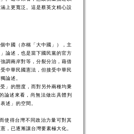
意涵上更寬泛。這是蔡英文精心設
整個中國（亦稱「大中國」），主
中」論述，也是當下國民黨的官方
又強調兩岸對等，分裂分治，藉借
接受中華民國憲法，但接受中華民
台獨論述。
忍受」的態度，而對另外兩種均秉
的論述來看，尚無法做出具體判
自表述」的空間。
從而使得台灣不同政治力量可對其
修憲，已逐漸讓台灣要素極大化。