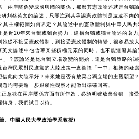
結，兩岸關係變成國與國的關係，那麼其憲政論述就是台獨
確研判蔡英文的論述，只關注到其承認憲政體制是遠遠不夠
？其主權範圍如何界定？其論述中的憲政體制與中華人民共
正是近20年來台獨或獨台勢力，建構台獨或獨台論述的著
到她從不接受憲政體制，到接受憲政體制的轉變，很容易放
蔡英文論述中包含著某些積極元素的同時，也不能迴避其論
中」？該論述是她台獨立場改變的開始，還是台獨策略的調
除台灣民眾對民進黨的大陸政策一直衝撞「一中」框架的疑
想借此向大陸示好？未來她是否有放棄台獨立場的主觀願望
問題均需要進一步跟蹤性觀察才能做出準確回答。
真正意欲在兩岸關係方面有所作為，必須明確放棄台獨，接
麗轉身，我們試目以待。
主筆、中國人民大學政治學系教授)