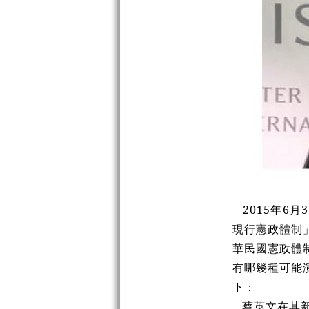
2015年6月
現行憲政體制
華民國憲政體
有哪幾種可能
下：
蔡英文在其