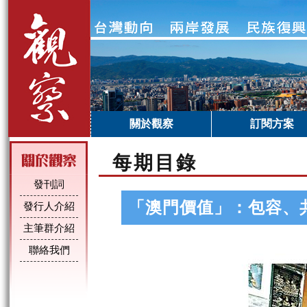
關於觀察
訂閱方案
每期目錄
發刊詞
「澳門價值」：包容、
發行人介紹
主筆群介紹
聯絡我們