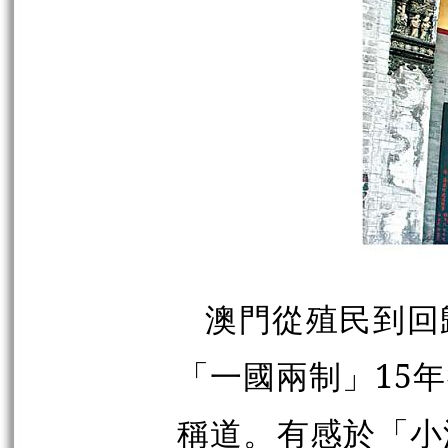
澳門從殖民到回
「一國兩制」15
稱道。有感於「小