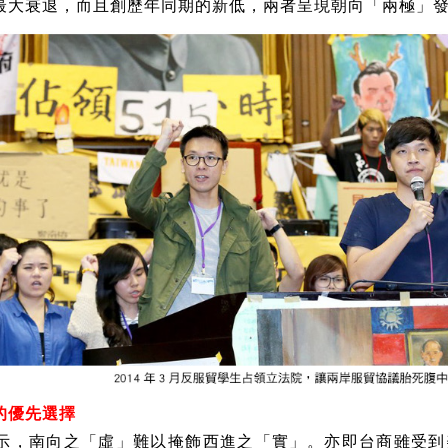
最大衰退，而且創歷年同期的新低，兩者呈現朝向「兩極」
的優先選擇
示，南向之「虛」難以掩飾西進之「實」。亦即台商雖受到