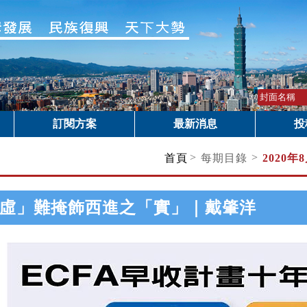
訂閱方案
最新消息
投
>
>
首頁
每期目錄
2020年
虛」難掩飾西進之「實」｜戴肇洋