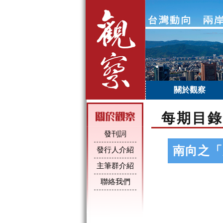
關於觀察
每期目錄
發刊詞
南向之「
發行人介紹
主筆群介紹
聯絡我們