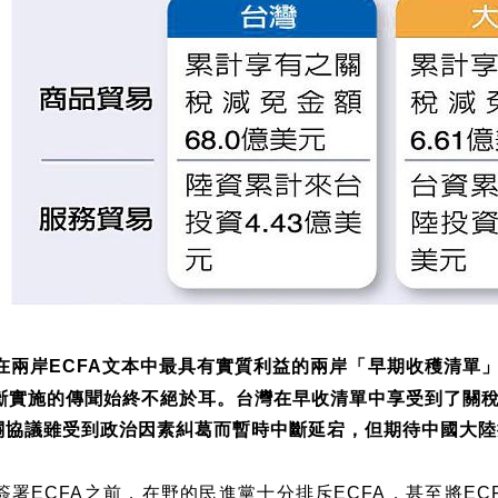
在兩岸
文本中最具有實質利益的兩岸「早期收穫清單
ECFA
斷實施的傳聞始終不絕於耳。台灣在早收清單中享受到了關
關協議雖受到政治因素糾葛而暫時中斷延宕，但期待中國大陸
簽署
之前，在野的民進黨十分排斥
，甚至將
ECFA
ECFA
EC