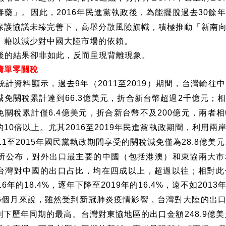
毒藥」。因此，
年民進黨執政後，為能擺脫過去
餘年
2016
30
保護協議未臻完善下，高舉分散風險旗幟，積極推動「新南
，藉以減少對中國大陸市場的依賴。
後的結果卻非如此，反而呈現背離現象。
清單零關稅
統計資料顯示，過去
年（
至
）期間，台灣輸往中
9
2011
2019
減免關稅累計達到
億美元，折合新台幣超過
千億元；
66.3
2
免關稅累計僅
億美元，折合新台幣不及
億元，兩者相
6.4
200
的
倍以上。尤其
至
年民進黨執政期間，利用兩
10
2016
2019
至
年國民黨執政期間享受的關稅減免僅為
億美元
11
2015
28.8
所公布，對外出口最主要的中國（包括港澳）和東協兩大市
台灣對中國的出口占比，均在四成以上，超過以往；相對此
年的
，逐年下降至
年的
，遠不如
16
18.4%
2019
16.4%
2013
個月來說，雖然受到新冠肺炎疫情影響，台灣對大陸的出
6
創下歷年同期的最高。台灣對東協地區的出口金額
億美
248.9