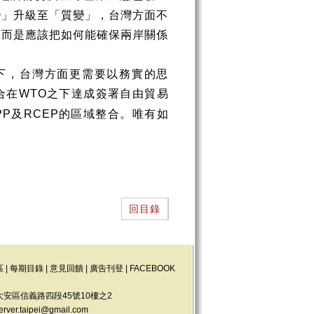
變」升級至「質變」，台灣方面不
，而是應該把如何能確保兩岸關係
下，台灣方面更需要以務實的思
合在
之下達成簽署自由貿易
WTO
及
的區域整合。唯有如
PP
RCEP
回目錄
區
|
每期目錄
|
意見回饋
|
廣告刊登
|
FACEBOOK
大安區信義路四段45號10樓之2
erver.taipei@gmail.com