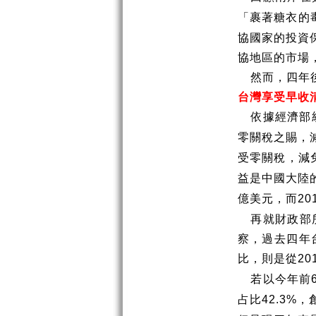
「裹著糖衣的
協國家的投資
協地區的市場
然而，四年
台灣享受早收
依據經濟部
零關稅之賜，
受零關稅，減
益是中國大陸
億美元，而
20
再就財政部
察，過去四年
比，則是從
20
若以今年前
占比
，
42.3%