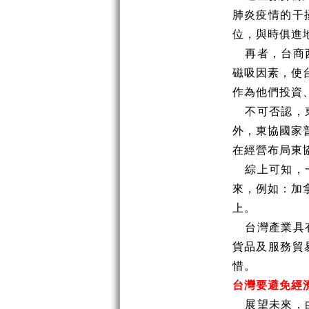
肺炎疫情的干
位，與時俱進
再者，台商
磁吸因素，使
作為他們投資
不可否認，
外，東協國家
在經營布局東
綜上可知，
來，例如：加
上。
台灣產業具
貨品及服務貿
惜。
台灣要避免經
展望未來，