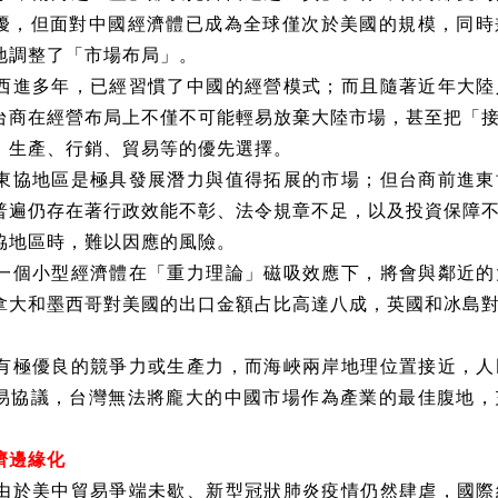
擾，但面對中國經濟體已成為全球僅次於美國的規模，同時
地調整了「市場布局」。
西進多年，已經習慣了中國的經營模式；而且隨著近年大陸
台商在經營布局上不僅不可能輕易放棄大陸市場，甚至把「
、生產、行銷、貿易等的優先選擇。
東協地區是極具發展潛力與值得拓展的市場；但台商前進東
普遍仍存在著行政效能不彰、法令規章不足，以及投資保障
協地區時，難以因應的風險。
一個小型經濟體在「重力理論」磁吸效應下，將會與鄰近的
拿大和墨西哥對美國的出口金額占比高達八成，英國和冰島
有極優良的競爭力或生產力，而海峽兩岸地理位置接近，人
易協議，台灣無法將龐大的中國市場作為產業的最佳腹地，
濟邊緣化
由於美中貿易爭端未歇、新型冠狀肺炎疫情仍然肆虐，國際