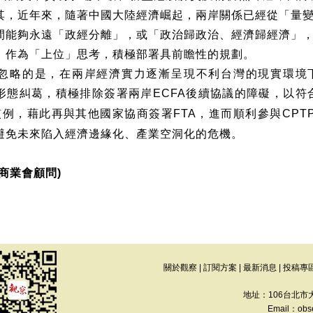
其，近年來，隨著中國大陸經濟崛起，兩岸關係已經從「量
間能夠永遠「政經分離」，或「政治歸政治、經濟歸經濟」
，作為「上位」思考，積極部署具前瞻性的規劃。
忽略的是，在兩岸經濟實力逐漸呈現不利台灣的現實環境
形態糾葛，積極排除簽署兩岸
後續協議的障礙，以符
ECFA
慣例，藉此再與其他國家協商簽署
，進而順利參與
FTA
CPT
避免未來陷入經濟邊緣化、產業空洞化的危機。
商業會顧問
)
關於觀察
|
訂閱方案
|
最新消息
|
投稿專
地址：106台北市
Email：
obs