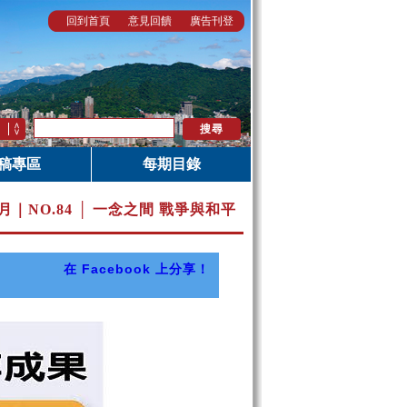
回到首頁
意見回饋
廣告刊登
稿專區
每期目錄
8月｜
NO.84 │ 一念之間 戰爭與和平
在 Facebook 上分享！