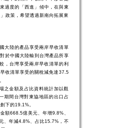
來過度的「西進」傾中，在與東
向」政策，希望透過新南向拓展東
國大陸的產品享受兩岸早收清單
相對於中國大陸輸到台灣產品所享
較，台灣享受兩岸早收清單的利
岸早收清單享受的關稅減免達
37.5
。
場之金額及占比資料統計加以觀
一期間台灣對東協地區的出口占
年創下的
。
19.1%
口金額
億美元、年增
、
668.5
9.8%
元、年減
、占比
，不
4.8%
15.7%