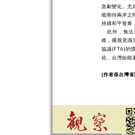
急劇變化。尤
能期待兩岸之
持續和平發展
此外，無法
維，擺脫意識
協議
的
(FTA)
此，台灣始能
作者係台灣省
(