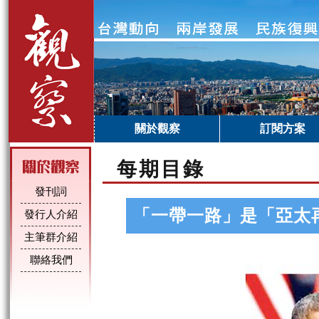
關於觀察
訂閱方案
每期目錄
發刊詞
「一帶一路」是「亞太
發行人介紹
主筆群介紹
聯絡我們