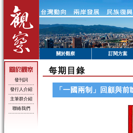
關於觀察
訂閱方案
每期目錄
發刊詞
「一國兩制」回顧與前
發行人介紹
主筆群介紹
聯絡我們