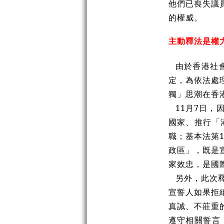
他們已喪失議
的權威。
主動釋法是權
由於香港社
定，為依法處
獨」思潮在香
11月7日，
國家、推行「
職；基本法第
政區」，既是
家效忠，是國
另外，此次
宣誓人如果拒
真誠、不莊重
遵守相關誓言