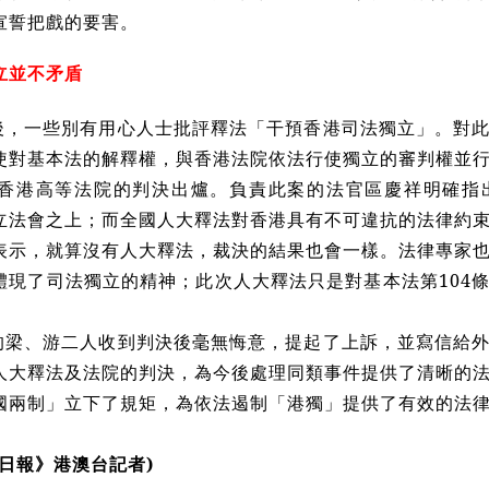
宣誓把戲的要害。
立並不矛盾
後，一些別有用心人士批評釋法「干預香港司法獨立」。對
使對基本法的解釋權，與香港法院依法行使獨立的審判權並
日，香港高等法院的判決出爐。負責此案的法官區慶祥明確
立法會之上；而全國人大釋法對香港具有不可違抗的法律約
表示，就算沒有人大釋法，裁決的結果也會一樣。法律專家
體現了司法獨立的精神；此次人大釋法只是對基本法第104
的梁、游二人收到判決後毫無悔意，提起了上訴，並寫信給
人大釋法及法院的判決，為今後處理同類事件提供了清晰的
國兩制」立下了規矩，為依法遏制「港獨」提供了有效的法
日報》港澳台記者)