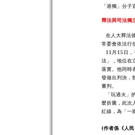
「港獨」分子
釋法與司法獨
在人大釋法
常委會依法行
11月15
法」，地位在
落實。他同時
發做出判決，
審判。
「玩過火」
麼折騰，此次
紅線，為「一
(作者係《人民