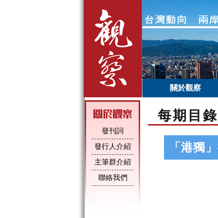
關於觀察
每期目錄
發刊詞
「港獨」
發行人介紹
主筆群介紹
聯絡我們