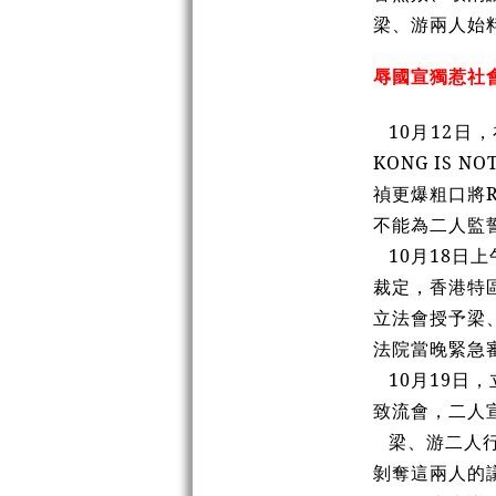
梁、游兩人始
辱國宣獨惹社
10月12
KONG IS
禎更爆粗口將R
不能為二人監
10月18日
裁定，香港特
立法會授予梁
法院當晚緊急
10月19
致流會，二人
梁、游二人
剝奪這兩人的