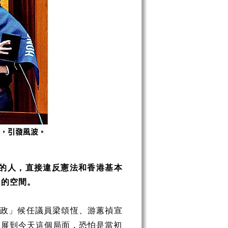
的人，直接違反憲法和香港基本
」的空間。
新政」候任議員梁頌恆、游蕙禎宣
發展到今天這個局面，恐怕是當初