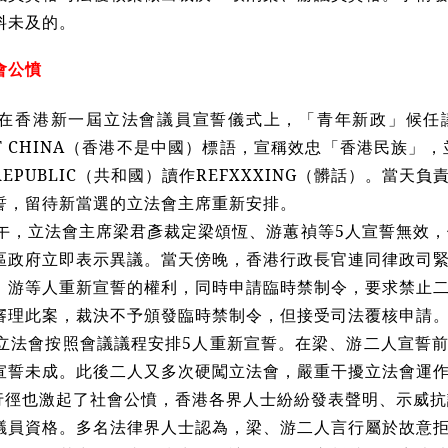
料未及的。
會公憤
日，在香港新一屆立法會議員宣誓儀式上，「青年新政」候任
 NOT CHINA（香港不是中國）標語，宣稱效忠「香港民族」
EPUBLIC（共和國）讀作REFXXXING（髒話）。當天
誓，留待新當選的立法會主席重新安排。
上午，立法會主席梁君彥裁定梁頌恆、游蕙禎等5人宣誓無效，
區政府立即表示異議。當天傍晚，香港行政長官連同律政司
、游等人重新宣誓的權利，同時申請臨時禁制令，要求禁止
審理此案，裁決不予頒發臨時禁制令，但接受司法覆核申請
日，立法會按照會議議程安排5人重新宣誓。在梁、游二人宣誓
宣誓未成。此後二人又多次硬闖立法會，嚴重干擾立法會運
行徑也激起了社會公憤，香港各界人士紛紛發表聲明、示威抗
議員資格。多名法律界人士認為，梁、游二人言行屬於故意