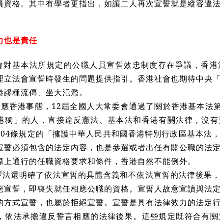
員資格。其中有學者更指出，如讓二人再次宣誓就是縱容違
力也是責任
會對基本法所規定的公職人員宣誓效忠制度存在爭議，香港
理立法會宣誓時發生的問題提供指引。香港社會也期待中央
港謬種流傳、坐大氾濫。
因應香港事態，12屆全國人大常委會通過了關於香港基本法第
港獨」的人，直接違反憲法、基本法和香港有關法律，沒有
104條規定的「擁護中華人民共和國香港特別行政區基本法
宣誓必須包含的法定內容，也是參選或者出任有關公職的法
際上通行的任職資格要求和條件，香港自然不能例外。
釋法還明確了依法宣誓的具體含義和不依法宣誓的法律後果
絕宣誓，即喪失就任相應公職的資格。宣誓人故意宣讀與法
的方式宣誓，也屬於拒絕宣誓。宣誓是具有法律效力的法定
，依法承擔違反誓言相應的法律後果。這些規定既符合有關