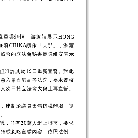
議員梁頌恆、游蕙禎展示HONG
，並將CHINA讀作「支那」，游蕙
負責監誓的立法會秘書長陳維安表示
但准許其於19日重新宣誓。對此
緊急入稟香港高等法院，要求覆核
二人次日於立法會大會上再宣誓。
。
前，建制派議員集體抗議離場，導
作。
議，並有20萬人網上聯署，要求
拒絕或忽略宣誓內容，依照法例，