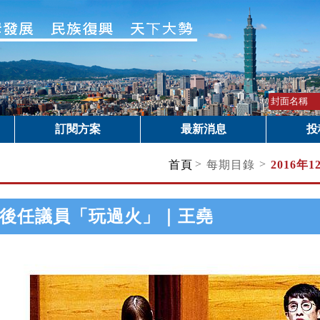
訂閱方案
最新消息
投
>
>
首頁
每期目錄
2016年
後任議員「玩過火」｜王堯