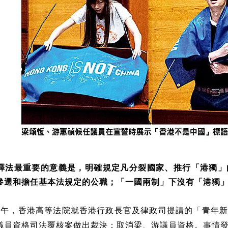
釋法最重要的意義是，明確規定凡分裂國家、推行「港獨」
參選和擔任基本法規定的公職；「一國兩制」下沒有「港獨
日下午，香港高等法院就香港行政長官及律政司提請的「青年
議員資格司法覆核案做出裁決：取消梁、游議員資格。事情