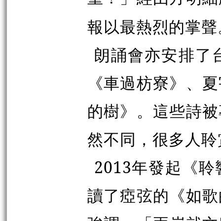
報以最熱烈的掌聲
朗誦會亦安排了
《車過枋寮》、夏
的樹》。這些詩被
然不同，很多人聆
2013年發起《
讀了
瘂
弦的《如歌