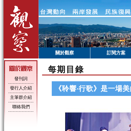
關於觀察
訂閱方案
每期目錄
發刊詞
《聆響‧行歌》是一場
發行人介紹
主筆群介紹
聯絡我們